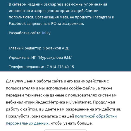
В сетевом издании Sakhapress возможны упоминания
иноагентов
и
запрещенных организаций
. Списки
пополняются. Организация Metа, ее продукты Instagram и
Facebook запрещены в РФ за экстремизм.
Разработка сайта:
io
lky
Главный редактор: Яровиков А.Д.
Учредитель: ИП "Мурсакулова Э.М."
Телефон редакции: +7-914-273-40-15
E-mail редакции: sakhapress@mail.ru
Для улучшения работы сайта и его взаимодействия с
пользователями мы используем cookie-файлы, а также
Правила сайта
передаем технические данные о пользователях системам
Политика обработки персональных данных
веб-аналитики ЯндексМетрика и Liveinternet. Продолжая
работу с сайтом, вы даете нам разрешение на эти действия.
Размещение рекламы
Пожалуйста, ознакомьтесь с нашей
политикой обработки
Контакты
персональных данных
, чтобы узнать больше.