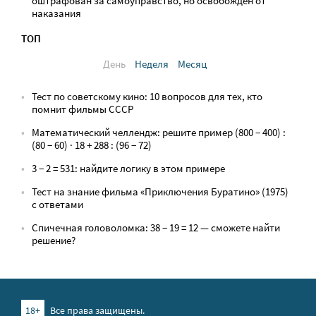
оштрафован за самоуправство, но освобождён от
наказания
ТОП
День
Неделя
Месяц
Тест по советскому кино: 10 вопросов для тех, кто
помнит фильмы СССР
Математический челлендж: решите пример (800 − 400) :
(80 − 60) · 18 + 288 : (96 − 72)
3 − 2 = 531: найдите логику в этом примере
Тест на знание фильма «Приключения Буратино» (1975)
с ответами
Спичечная головоломка: 38 − 19 = 12 — сможете найти
решение?
18+
Все права защищены.