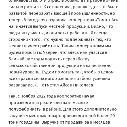
оленеводства. Эти отрасли хозяйства в районе очень
сильно развиты. К сожалению, раньше здесь не было
развитой перерабатывающей промышленности, но
теперь благодаря созданию кооператива «Томпо-Ас»
начинается выпуск местной продукции. Видно, что
люди энтузиасты, и они хотят работать. Я всегда
сторонник того, что нужно поддерживать тех, кто
желает и умеет работать. Таким кооперативам мы
будем помогать. Уверен, что здесь нам удастся в
ближайшие годы поднять переработку
сельскохозяйственной продукции на качественно
новый уровень. Будем помогать так, чтобы в целом
все отрасли сельского хозяйства района успешно
развивались», – отметил Айсен Николаев.
Так, с ноября 2022 года кооператив начал
производить и реализовывать мясные
полуфабрикаты в районе. Для этого дополнительно
закупил у местных товаропроизводителей более 20
тонн говядины. Выручка от продажи за 8 месяцев