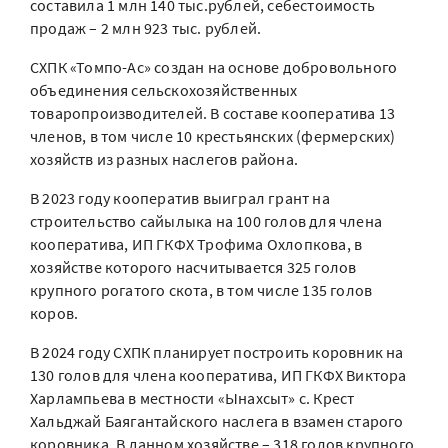
составила 1 млн 140 тыс.рублей, себестоимость
продаж – 2 млн 923 тыс. рублей.
СХПК «Томпо-Ас» создан на основе добровольного
объединения сельскохозяйственных
товаропроизводителей. В составе кооператива 13
членов, в том числе 10 крестьянских (фермерских)
хозяйств из разных наслегов района.
В 2023 году кооператив выиграл грант на
строительство сайылыка на 100 голов для члена
кооператива, ИП ГКФХ Трофима Охлопкова, в
хозяйстве которого насчитывается 325 голов
крупного рогатого скота, в том числе 135 голов
коров.
В 2024 году СХПК планирует построить коровник на
130 голов для члена кооператива, ИП ГКФХ Виктора
Харлампьева в местности «Ынахсыт» с. Крест
Хальджай Баягантайского наслега в взамен старого
коровника. В данном хозяйстве – 318 голов крупного