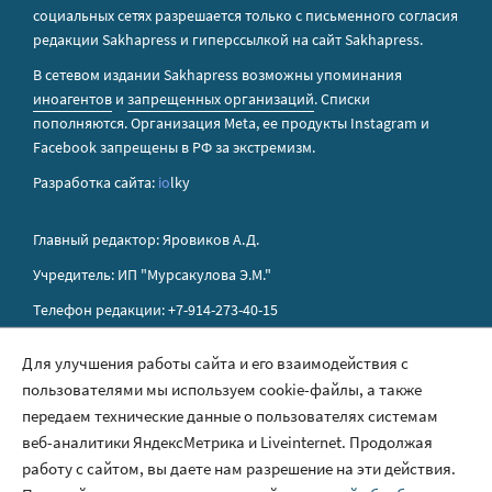
социальных сетях разрешается только с письменного согласия
редакции Sakhapress и гиперссылкой на сайт Sakhapress.
В сетевом издании Sakhapress возможны упоминания
иноагентов
и
запрещенных организаций
. Списки
пополняются. Организация Metа, ее продукты Instagram и
Facebook запрещены в РФ за экстремизм.
Разработка сайта:
io
lky
Главный редактор: Яровиков А.Д.
Учредитель: ИП "Мурсакулова Э.М."
Телефон редакции: +7-914-273-40-15
E-mail редакции: sakhapress@mail.ru
Для улучшения работы сайта и его взаимодействия с
пользователями мы используем cookie-файлы, а также
Правила сайта
передаем технические данные о пользователях системам
Политика обработки персональных данных
веб-аналитики ЯндексМетрика и Liveinternet. Продолжая
работу с сайтом, вы даете нам разрешение на эти действия.
Размещение рекламы