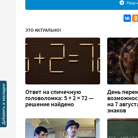
Наш к
ЭТО АКТУАЛЬНО!
Ответ на спичечную
День перем
головоломка: 5 + 2 = 72 —
возможнос
решение найдено
на 7 август
знаков