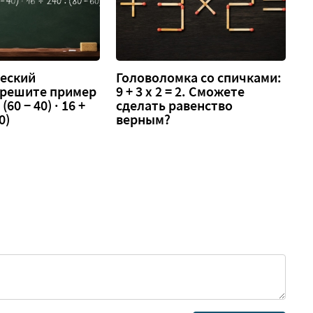
еский
Головоломка со спичками:
 решите пример
9 + 3 х 2 = 2. Сможете
 (60 − 40) · 16 +
сделать равенство
0)
верным?