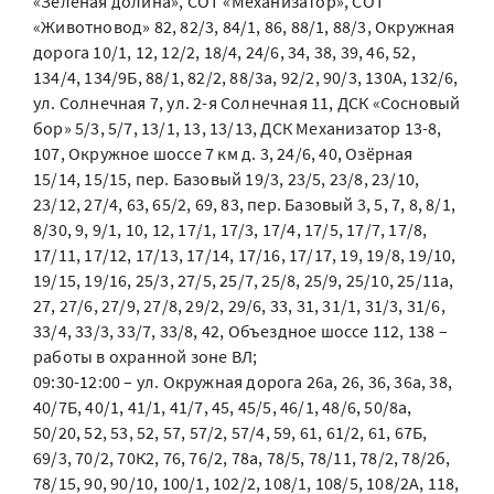
«Зеленая долина», СОТ «Механизатор», СОТ
«Животновод» 82, 82/3, 84/1, 86, 88/1, 88/3, Окружная
дорога 10/1, 12, 12/2, 18/4, 24/6, 34, 38, 39, 46, 52,
134/4, 134/9Б, 88/1, 82/2, 88/3а, 92/2, 90/3, 130А, 132/6,
ул. Солнечная 7, ул. 2-я Солнечная 11, ДСК «Сосновый
бор» 5/3, 5/7, 13/1, 13, 13/13, ДСК Механизатор 13-8,
107, Окружное шоссе 7 км д. 3, 24/6, 40, Озёрная
15/14, 15/15, пер. Базовый 19/3, 23/5, 23/8, 23/10,
23/12, 27/4, 63, 65/2, 69, 83, пер. Базовый 3, 5, 7, 8, 8/1,
8/30, 9, 9/1, 10, 12, 17/1, 17/3, 17/4, 17/5, 17/7, 17/8,
17/11, 17/12, 17/13, 17/14, 17/16, 17/17, 19, 19/8, 19/10,
19/15, 19/16, 25/3, 27/5, 25/7, 25/8, 25/9, 25/10, 25/11а,
27, 27/6, 27/9, 27/8, 29/2, 29/6, 33, 31, 31/1, 31/3, 31/6,
33/4, 33/3, 33/7, 33/8, 42, Объездное шоссе 112, 138 –
работы в охранной зоне ВЛ;
09:30-12:00 – ул. Окружная дорога 26а, 26, 36, 36а, 38,
40/7Б, 40/1, 41/1, 41/7, 45, 45/5, 46/1, 48/6, 50/8а,
50/20, 52, 53, 52, 57, 57/2, 57/4, 59, 61, 61/2, 61, 67Б,
69/3, 70/2, 70К2, 76, 76/2, 78а, 78/5, 78/11, 78/2, 78/2б,
78/15, 90, 90/10, 100/1, 102/2, 108/1, 108/5, 108/2А, 118,