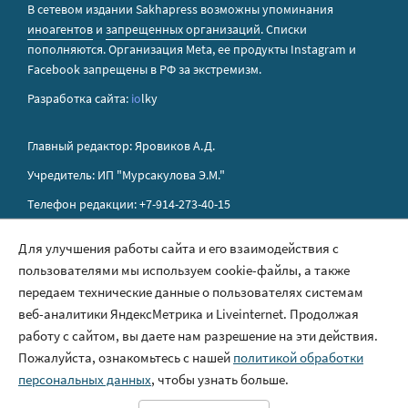
В сетевом издании Sakhapress возможны упоминания
иноагентов
и
запрещенных организаций
. Списки
пополняются. Организация Metа, ее продукты Instagram и
Facebook запрещены в РФ за экстремизм.
Разработка сайта:
io
lky
Главный редактор: Яровиков А.Д.
Учредитель: ИП "Мурсакулова Э.М."
Телефон редакции: +7-914-273-40-15
E-mail редакции: sakhapress@mail.ru
Для улучшения работы сайта и его взаимодействия с
пользователями мы используем cookie-файлы, а также
Правила сайта
передаем технические данные о пользователях системам
Политика обработки персональных данных
веб-аналитики ЯндексМетрика и Liveinternet. Продолжая
работу с сайтом, вы даете нам разрешение на эти действия.
Размещение рекламы
Пожалуйста, ознакомьтесь с нашей
политикой обработки
Контакты
персональных данных
, чтобы узнать больше.