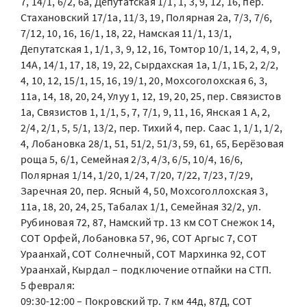
7, 14/1, 6/2, 6а, Депутатская 1/1, 1, 3, 9, 12, 16, пер.
Стахановский 17/1а, 11/3, 19, Полярная 2а, 7/3, 7/6,
7/12, 10, 16, 16/1, 18, 22, Намская 11/1, 13/1,
Депутатская 1, 1/1, 3, 9, 12, 16, Томтор 10/1, 14, 2, 4, 9,
14А, 14/1, 17, 18, 19, 22, Сырдахская 1а, 1/1, 1Б, 2, 2/2,
4, 10, 12, 15/1, 15, 16, 19/1, 20, Мохсоголохская 6, 3,
11а, 14, 18, 20, 24, Улуу 1, 12, 19, 20, 25, пер. Связистов
1а, Связистов 1, 1/1, 5, 7, 7/1, 9, 11, 16, Янская 1 А, 2,
2/4, 2/1, 5, 5/1, 13/2, пер. Тихий 4, пер. Саас 1, 1/1, 1/2,
4, Лобановка 28/1, 51, 51/2, 51/3, 59, 61, 65, Берёзовая
роща 5, 6/1, Семейная 2/3, 4/3, 6/5, 10/4, 16/6,
Полярная 1/14, 1/20, 1/24, 7/20, 7/22, 7/23, 7/29,
Заречная 20, пер. Ясный 4, 50, Мохсоголлохская 3,
11а, 18, 20, 24, 25, Табалах 1/1, Семейная 32/2, ул.
Рубиновая 72, 87, Намский тр. 13 км СОТ Снежок 14,
СОТ Орфей, Лобановка 57, 96, СОТ Аргыс 7, СОТ
Ураанхай, СОТ Солнечный, СОТ Мархинка 92, СОТ
Ураанхай, Кырдал – подключение отпайки на СТП.
5 февраля:
09:30-12:00 – Покровский тр. 7 км 44д, 87Д, СОТ