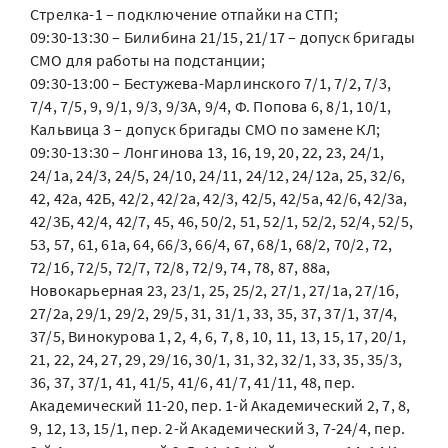
Стрелка-1 – подключение отпайки на СТП;
09:30-13:30 – Билибина 21/15, 21/17 – допуск бригады
СМО для работы на подстанции;
09:30-13:00 – Бестужева-Марлинского 7/1, 7/2, 7/3,
7/4, 7/5, 9, 9/1, 9/3, 9/3А, 9/4, Ф. Попова 6, 8/1, 10/1,
Кальвица 3 – допуск бригады СМО по замене КЛ;
09:30-13:30 – Лонгинова 13, 16, 19, 20, 22, 23, 24/1,
24/1а, 24/3, 24/5, 24/10, 24/11, 24/12, 24/12а, 25, 32/6,
42, 42а, 42Б, 42/2, 42/2а, 42/3, 42/5, 42/5а, 42/6, 42/3а,
42/3Б, 42/4, 42/7, 45, 46, 50/2, 51, 52/1, 52/2, 52/4, 52/5,
53, 57, 61, 61а, 64, 66/3, 66/4, 67, 68/1, 68/2, 70/2, 72,
72/1б, 72/5, 72/7, 72/8, 72/9, 74, 78, 87, 88а,
Новокарьерная 23, 23/1, 25, 25/2, 27/1, 27/1а, 27/1б,
27/2а, 29/1, 29/2, 29/5, 31, 31/1, 33, 35, 37, 37/1, 37/4,
37/5, Винокурова 1, 2, 4, 6, 7, 8, 10, 11, 13, 15, 17, 20/1,
21, 22, 24, 27, 29, 29/16, 30/1, 31, 32, 32/1, 33, 35, 35/3,
36, 37, 37/1, 41, 41/5, 41/6, 41/7, 41/11, 48, пер.
Академический 11-20, пер. 1-й Академический 2, 7, 8,
9, 12, 13, 15/1, пер. 2-й Академический 3, 7-24/4, пер.