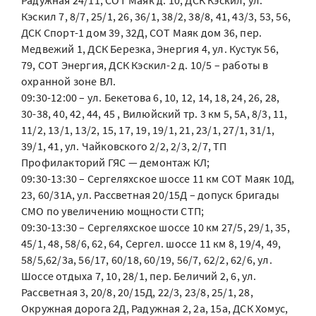
Радужная 24/11, СОТ Маяк д. 10, ДСК Кэскил, ул.
Кэскил 7, 8/7, 25/1, 26, 36/1, 38/2, 38/8, 41, 43/3, 53, 56,
ДСК Спорт-1 дом 39, 32Д, СОТ Маяк дом 36, пер.
Медвежий 1, ДСК Березка, Энергия 4, ул. Кустук 56,
79, СОТ Энергия, ДСК Кэскил-2 д. 10/5 – работы в
охранной зоне ВЛ.
09:30-12:00 – ул. Бекетова 6, 10, 12, 14, 18, 24, 26, 28,
30-38, 40, 42, 44, 45 , Вилюйский тр. 3 км 5, 5А, 8/3, 11,
11/2, 13/1, 13/2, 15, 17, 19, 19/1, 21, 23/1, 27/1, 31/1,
39/1, 41, ул. Чайковского 2/2, 2/3, 2/7, ТП
Профилакторий ГЯС — демонтаж КЛ;
09:30-13:30 – Сергеляхское шоссе 11 км СОТ Маяк 10Д,
23, 60/31А, ул. Рассветная 20/15Д – допуск бригады
СМО по увеличению мощности СТП;
09:30-13:30 – Сергеляхское шоссе 10 км 27/5, 29/1, 35,
45/1, 48, 58/6, 62, 64, Сергел. шоссе 11 км 8, 19/4, 49,
58/5,62/3а, 56/17, 60/18, 60/19, 56/7, 62/2, 62/6, ул.
Шоссе отдыха 7, 10, 28/1, пер. Беличий 2, 6, ул.
Рассветная 3, 20/8, 20/15Д, 22/3, 23/8, 25/1, 28,
Окружная дорога 2Д, Радужная 2, 2а, 15а, ДСК Хомус,