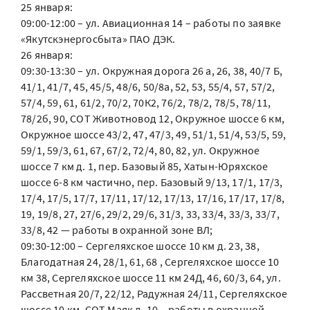
25 января:
09:00-12:00 – ул. Авиационная 14 – работы по заявке
«Якутскэнергосбыта» ПАО ДЭК.
26 января:
09:30-13:30 – ул. Окружная дорога 26 а, 26, 38, 40/7 Б,
41/1, 41/7, 45, 45/5, 48/6, 50/8а, 52, 53, 55/4, 57, 57/2,
57/4, 59, 61, 61/2, 70/2, 70К2, 76/2, 78/2, 78/5, 78/11,
78/2б, 90, СОТ Животновод 12, Окружное шоссе 6 км,
Окружное шоссе 43/2, 47, 47/3, 49, 51/1, 51/4, 53/5, 59,
59/1, 59/3, 61, 67, 67/2, 72/4, 80, 82, ул. Окружное
шоссе 7 км д. 1, пер. Базовый 85, Хатын-Юряхское
шоссе 6-8 км частично, пер. Базовый 9/13, 17/1, 17/3,
17/4, 17/5, 17/7, 17/11, 17/12, 17/13, 17/16, 17/17, 17/8,
19, 19/8, 27, 27/6, 29/2, 29/6, 31/3, 33, 33/4, 33/3, 33/7,
33/8, 42 — работы в охранной зоне ВЛ;
09:30-12:00 – Сергеляхское шоссе 10 км д. 23, 38,
Благодатная 24, 28/1, 61, 68 , Сергеляхское шоссе 10
км 38, Сергеляхское шоссе 11 км 24Д, 46, 60/3, 64, ул.
Рассветная 20/7, 22/12, Радужная 24/11, Сергеляхское
шоссе 10 км, СОТ Маяк д. 10 – работы в охранной