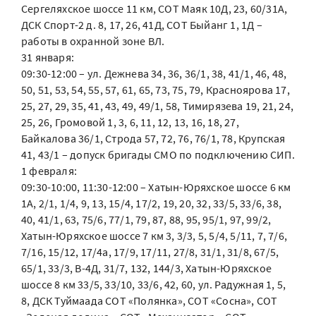
Сергеляхское шоссе 11 км, СОТ Маяк 10Д, 23, 60/31А,
ДСК Спорт-2 д. 8, 17, 26, 41Д, СОТ Быйанг 1, 1Д –
работы в охранной зоне ВЛ.
31 января:
09:30-12:00 – ул. Дежнева 34, 36, 36/1, 38, 41/1, 46, 48,
50, 51, 53, 54, 55, 57, 61, 65, 73, 75, 79, Красноярова 17,
25, 27, 29, 35, 41, 43, 49, 49/1, 58, Тимирязева 19, 21, 24,
25, 26, Громовой 1, 3, 6, 11, 12, 13, 16, 18, 27,
Байкалова 36/1, Строда 57, 72, 76, 76/1, 78, Крупская
41, 43/1 – допуск бригады СМО по подключению СИП.
1 февраля:
09:30-10:00, 11:30-12:00 – Хатын-Юряхское шоссе 6 км
1А, 2/1, 1/4, 9, 13, 15/4, 17/2, 19, 20, 32, 33/5, 33/6, 38,
40, 41/1, 63, 75/6, 77/1, 79, 87, 88, 95, 95/1, 97, 99/2,
Хатын-Юряхское шоссе 7 км 3, 3/3, 5, 5/4, 5/11, 7, 7/6,
7/16, 15/12, 17/4а, 17/9, 17/11, 27/8, 31/1, 31/8, 67/5,
65/1, 33/3, В-4Д, 31/7, 132, 144/3, Хатын-Юряхское
шоссе 8 км 33/5, 33/10, 33/6, 42, 60, ул. Радужная 1, 5,
8, ДСК Туймаада СОТ «Полянка», СОТ «Сосна», СОТ