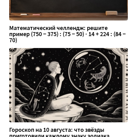
Математический челлендж: решите
пример (750 − 375) : (75 − 50) · 14 + 224 : (84 −
70)
Гороскоп на 10 августа: что звёзды
приготовили каждому знаку зодиака