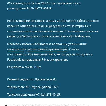
(Роскомнадзор) 29 мая 2017 года. Свидетельство о
регистрации Эл № ФС77-69888.
Использование текстовых и иных материалов с сайта Сетевого
издания Sakhapress на иных ресурсах в сети Интернет и в
социальных сетях разрешается только с письменного согласия
редакции Sakhapress и гиперссылкой на сайт Sakhapress.
В сетевом издании Sakhapress возможны упоминания
иноагентов
и
запрещенных организаций
. Списки
пополняются. Организация Metа, ее продукты Instagram и
Facebook запрещены в РФ за экстремизм.
Разработка сайта:
io
lky
Главный редактор: Яровиков А.Д.
Учредитель: ИП "Мурсакулова Э.М."
Телефон редакции: +7-914-273-40-15
E-mail редакции: sakhapress@mail.ru
Для улучшения работы сайта и его взаимодействия с