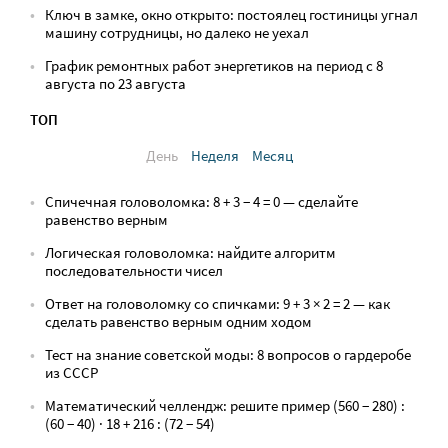
Ключ в замке, окно открыто: постоялец гостиницы угнал
машину сотрудницы, но далеко не уехал
График ремонтных работ энергетиков на период с 8
августа по 23 августа
ТОП
День
Неделя
Месяц
Спичечная головоломка: 8 + 3 − 4 = 0 — сделайте
равенство верным
Логическая головоломка: найдите алгоритм
последовательности чисел
Ответ на головоломку со спичками: 9 + 3 × 2 = 2 — как
сделать равенство верным одним ходом
Тест на знание советской моды: 8 вопросов о гардеробе
из СССР
Математический челлендж: решите пример (560 − 280) :
(60 − 40) · 18 + 216 : (72 − 54)