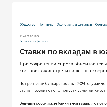
Общество
Политика
Экономика и финансы
Сельск
16:41 21.02.2024
Экономика и финансы
Ставки по вкладам в ю
При сохранении спроса объем юаневых
составит около трети валютных сбер
По прогнозам банкиров, юань в 2024 году займе
станет первой по популярности валютой, смест
Ведущие российские банки вновь заявляют о пов