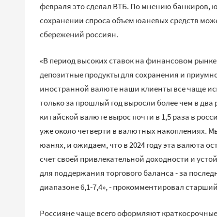
февраля это сделал ВТБ. По мнению банкиров, 
сохранении спроса объем юаневых средств може
сбережений россиян.
«В период высоких ставок на финансовом рынке
депозитные продукты для сохранения и приумно
иностранной валюте наши клиенты все чаще ис
только за прошлый год выросли более чем в два 
китайской валюте вырос почти в 1,5 раза в рос
уже около четверти в валютных накоплениях. М
юанях, и ожидаем, что в 2024 году эта валюта о
счет своей привлекательной доходности и усто
для поддержания торгового баланса - за послед
диапазоне 6,1-7,4», - прокомментировал старш
Россияне чаще всего оформляют краткосрочные 