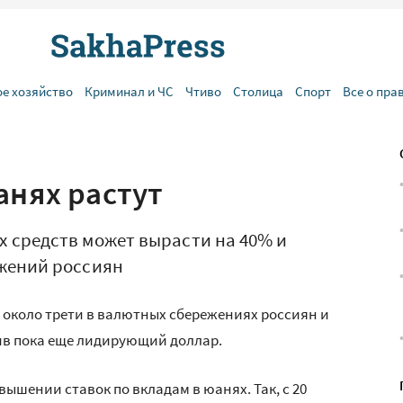
ое хозяйство
Криминал и ЧС
Чтиво
Столица
Спорт
Все о пра
анях растут
 средств может вырасти на 40% и
ежений россиян
т около трети в валютных сбережениях россиян и
ив пока еще лидирующий доллар.
ышении ставок по вкладам в юанях. Так, с 20