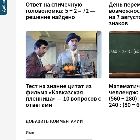
Ответ на спичечную
День перем
головоломка: 5 + 2 = 72 —
возможнос
решение найдено
на 7 август
знаков
Тест на знание цитат из
Математич
фильма «Кавказская
челлендж:
пленница» — 10 вопросов с
(560 − 280) :
ответами
240 : (80 − 6
ДОБАВИТЬ КОММЕНТАРИЙ
Имя