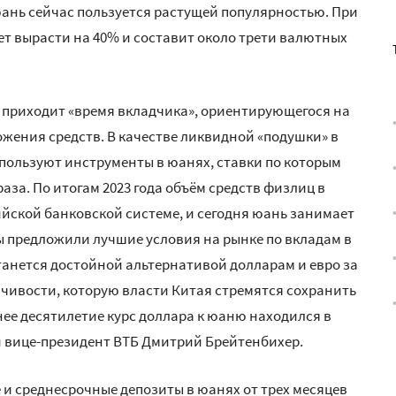
юань сейчас пользуется растущей популярностью. При
т вырасти на 40% и составит около трети валютных
 приходит «время вкладчика», ориентирующегося на
жения средств. В качестве ликвидной «подушки» в
пользуют инструменты в юанях, ставки по которым
раза. По итогам 2023 года объём средств физлиц в
сийской банковской системе, и сегодня юань занимает
ы предложили лучшие условия на рынке по вкладам в
станется достойной альтернативой долларам и евро за
йчивости, которую власти Китая стремятся сохранить
нее десятилетие курс доллара к юаню находился в
ий вице-президент ВТБ Дмитрий Брейтенбихер.
и среднесрочные депозиты в юанях от трех месяцев