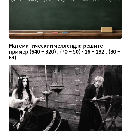
Математический челлендж: решите
пример (640 − 320) : (70 − 50) · 16 + 192 : (80 −
64)