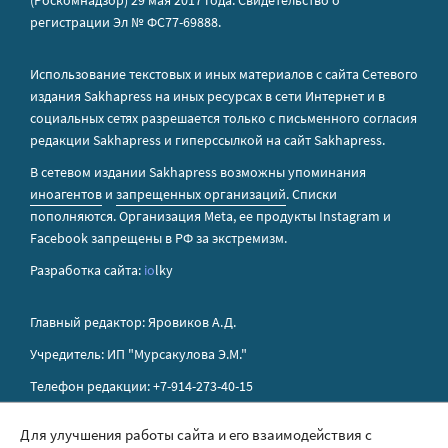
(Роскомнадзор) 29 мая 2017 года. Свидетельство о
регистрации Эл № ФС77-69888.
Использование текстовых и иных материалов с сайта Сетевого
издания Sakhapress на иных ресурсах в сети Интернет и в
социальных сетях разрешается только с письменного согласия
редакции Sakhapress и гиперссылкой на сайт Sakhapress.
В сетевом издании Sakhapress возможны упоминания
иноагентов
и
запрещенных организаций
. Списки
пополняются. Организация Metа, ее продукты Instagram и
Facebook запрещены в РФ за экстремизм.
Разработка сайта:
io
lky
Главный редактор: Яровиков А.Д.
Учредитель: ИП "Мурсакулова Э.М."
Телефон редакции: +7-914-273-40-15
E-mail редакции: sakhapress@mail.ru
Для улучшения работы сайта и его взаимодействия с