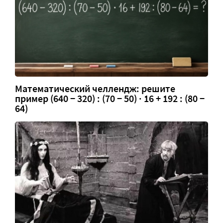
Математический челлендж: решите
пример (640 − 320) : (70 − 50) · 16 + 192 : (80 −
64)