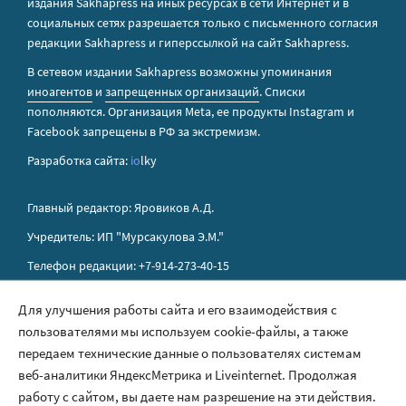
издания Sakhapress на иных ресурсах в сети Интернет и в
социальных сетях разрешается только с письменного согласия
редакции Sakhapress и гиперссылкой на сайт Sakhapress.
В сетевом издании Sakhapress возможны упоминания
иноагентов
и
запрещенных организаций
. Списки
пополняются. Организация Metа, ее продукты Instagram и
Facebook запрещены в РФ за экстремизм.
Разработка сайта:
io
lky
Главный редактор: Яровиков А.Д.
Учредитель: ИП "Мурсакулова Э.М."
Телефон редакции: +7-914-273-40-15
E-mail редакции: sakhapress@mail.ru
Для улучшения работы сайта и его взаимодействия с
пользователями мы используем cookie-файлы, а также
Правила сайта
передаем технические данные о пользователях системам
Политика обработки персональных данных
веб-аналитики ЯндексМетрика и Liveinternet. Продолжая
работу с сайтом, вы даете нам разрешение на эти действия.
Размещение рекламы