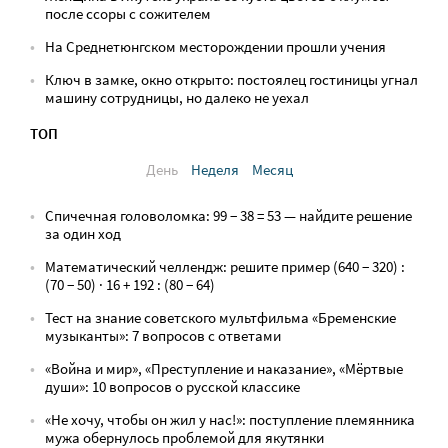
после ссоры с сожителем
На Среднетюнгском месторождении прошли учения
Ключ в замке, окно открыто: постоялец гостиницы угнал
машину сотрудницы, но далеко не уехал
ТОП
День
Неделя
Месяц
Спичечная головоломка: 99 − 38 = 53 — найдите решение
за один ход
Математический челлендж: решите пример (640 − 320) :
(70 − 50) · 16 + 192 : (80 − 64)
Тест на знание советского мультфильма «Бременские
музыканты»: 7 вопросов с ответами
«Война и мир», «Преступление и наказание», «Мёртвые
души»: 10 вопросов о русской классике
«Не хочу, чтобы он жил у нас!»: поступление племянника
мужа обернулось проблемой для якутянки