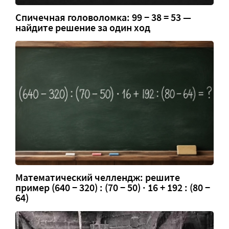
Спичечная головоломка: 99 − 38 = 53 —
найдите решение за один ход
Математический челлендж: решите
пример (640 − 320) : (70 − 50) · 16 + 192 : (80 −
64)