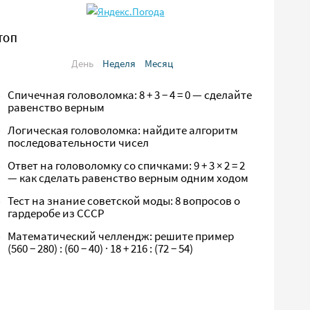
ТОП
День
Неделя
Месяц
Спичечная головоломка: 8 + 3 − 4 = 0 — сделайте
равенство верным
Логическая головоломка: найдите алгоритм
последовательности чисел
Ответ на головоломку со спичками: 9 + 3 × 2 = 2
— как сделать равенство верным одним ходом
Тест на знание советской моды: 8 вопросов о
гардеробе из СССР
Математический челлендж: решите пример
(560 − 280) : (60 − 40) · 18 + 216 : (72 − 54)