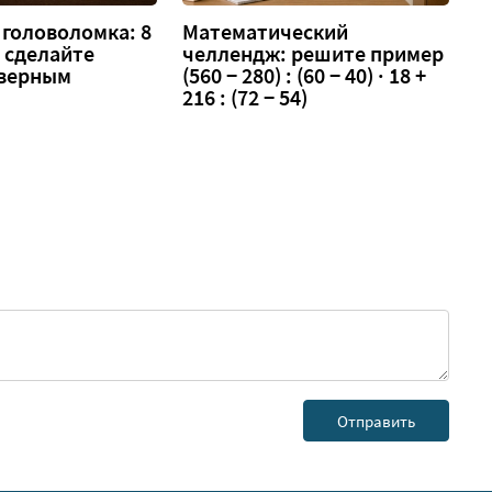
головоломка: 8
Математический
 — сделайте
челлендж: решите пример
 верным
(560 − 280) : (60 − 40) · 18 +
216 : (72 − 54)