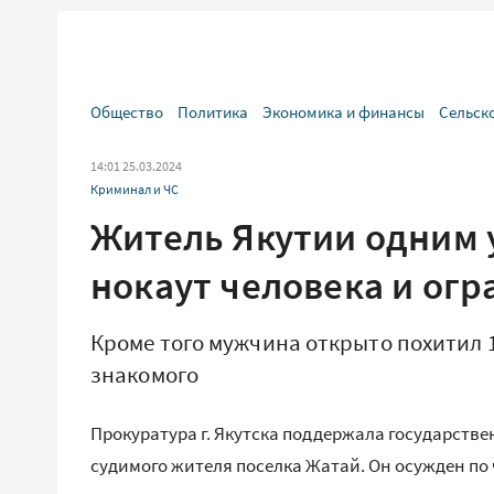
Общество
Политика
Экономика и финансы
Сельск
14:01 25.03.2024
Криминал и ЧС
Житель Якутии одним 
нокаут человека и огр
Кроме того мужчина открыто похитил 
знакомого
Прокуратура г. Якутска поддержала государств
судимого жителя поселка Жатай. Он осужден по ч. 1 