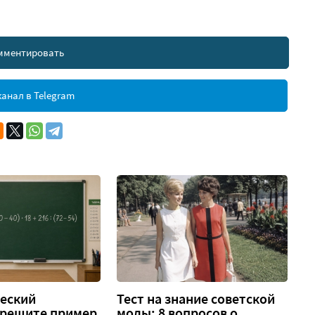
мментировать
анал в Telegram
еский
Тест на знание советской
 решите пример
моды: 8 вопросов о