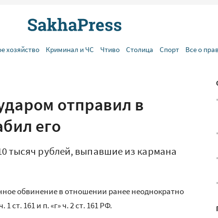
ое хозяйство
Криминал и ЧС
Чтиво
Столица
Спорт
Все о пра
ударом отправил в
абил его
10 тысяч рублей, выпавшие из кармана
енное обвинение в отношении ранее неоднократно
ст. 161 и п. «г» ч. 2 ст. 161 РФ.