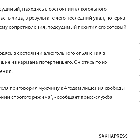
одсудимый, находясь в состоянии алкогольного
сть лица, в результате чего последний упал, потеряв
 ему сопротивления, подсудимый похитил его сотовый
ходясь в состоянии алкогольного опьянения в
авшие из кармана потерпевшего. Он открыто их
ления.
теля приговорил мужчину к 4 годам лишения свободы
нии строгого режима", - сообщает пресс-служба
SAKHAPRESS