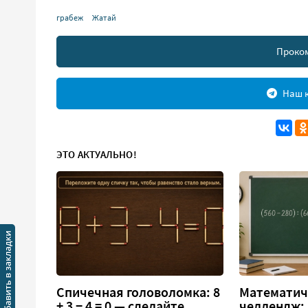
грабеж
Жатай
Проко
Наш к
ЭТО АКТУАЛЬНО!
Спичечная головоломка: 8
Математич
+ 3 − 4 = 0 — сделайте
челлендж: