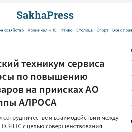
ое хозяйство
Криминал и ЧС
Чтиво
Столица
Спорт
Все о пра
ский техникум сервиса
урсы по повышению
аров на приисках АО
уппы АЛРОСА
м сотрудничестве и взаимодействии между
К ЯТТС с целью совершенствования