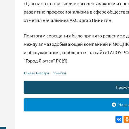
«Для нас этот шаг является очень важным и сп
развитию профессионализма в сфере общественн
отметил начальника АХС Эдгар Пинигин.
По итогам совещания было принято решение о 
между алмазодобывающей компанией и МФЦПК Я
и обслуживания, сообщается на сайте ГАПОУ РС(
"Город Якутск" РС(Я).
Алмазы Анабара
прииски
Проко
Наш к