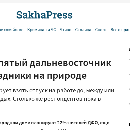
ое хозяйство
Криминал и ЧС
Чтиво
Столица
Спорт
Все о пра
пятый дальневосточник
здники на природе
ет взять отпуск на работе до, между или
тдых. Столько же респондентов пока в
агородном доме планируют 22% жителей ДФО, ещё