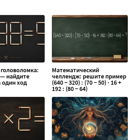
 головоломка:
Математический
3 — найдите
челлендж: решите пример
 один ход
(640 − 320) : (70 − 50) · 16 +
192 : (80 − 64)