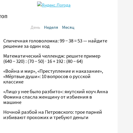
ТОП
День
Неделя
Месяц
Спичечная головоломка: 99 − 38 = 53 — найдите
решение за один ход
Математический челлендж: решите пример
(640 − 320) : (70 − 50) · 16 + 192 : (80 − 64)
«Война и мир», «Преступление и наказание»,
«Мёртвые души»: 10 вопросов о русской
классике
«Лицо у нее было разбито»: якутский коуч Анна
Фомина спасла женщину от избиения в
машине
Ночной разбой на Петровского: трое парней
избивают прохожих и требуют деньги