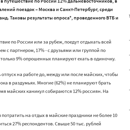
я в путешествие по России 12% дальневосточников, в
влений поездок – Москва и Санкт-Петербург, среди
ланд. Таковы результаты опроса*, проведенного ВТБ и
ствие по России или за рубеж, поедут отдыхать всей
ем с партнером, 17% - с друзьями или группой по
 И только 9% опрошенных планируют ехать в одиночку.
отпуск на работе до, между или после майских, чтобы
пока в раздумьях. Многие (62%) не планируют брать
емя майских каникул собираются 12% россиян. На
 потратить на отдых в майские праздники не более 10
житься 27% респондентов. Свыше 50 тыс. рублей