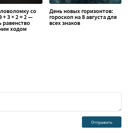
оловоломку со
День новых горизонтов:
 + 3 × 2 = 2 —
гороскоп на 8 августа для
ь равенство
всех знаков
ним ходом