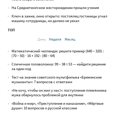
На Среднетюнгском месторождении прошли учения
Ключ в замке, окно открыто: постоялец гостиницы угнал
машину сотрудницы, но далеко не уехал
ТОП
День
Неделя
Месяц
Математический челлендж: решите пример (640 − 320) :
(70 − 50) · 16 + 192 : (80 − 64)
Спичечная головоломка: 99 − 38 = 53 — найдите решение
за один ход
Тест на знание советского мультфильма «Бременские
музыканты»: 7 вопросов с ответами
«Не хочу, чтобы он жил у нас!»: поступление племянника
мужа обернулось проблемой для якутянки
«Война и мир», «Преступление и наказание», «Мёртвые
души»: 10 вопросов о русской классике