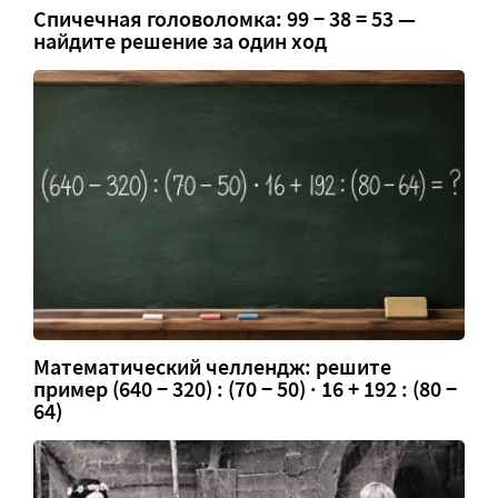
Спичечная головоломка: 99 − 38 = 53 —
найдите решение за один ход
Математический челлендж: решите
пример (640 − 320) : (70 − 50) · 16 + 192 : (80 −
64)