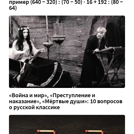
пример (640 − 320) : (70 − 50) · 16 + 192 : (80 −
64)
«Война и мир», «Преступление и
наказание», «Мёртвые души»: 10 вопросов
о русской классике