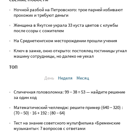
Ночной разбой на Петровского: трое парней избивают
прохожих и требуют деньги
Женщина в Якутске украла 33 куста цветов с клумбы
после ссоры с сожителем
На Среднетюнгском месторождении прошли учения
Ключ в замке, окно открыто: постоялец гостиницы угнал
машину сотрудницы, но далеко не уехал
ТОП
День
Неделя
Месяц
Спичечная головоломка: 99 − 38 = 53 — найдите решение
за один ход
Математический челлендж: решите пример (640 − 320) :
(70 − 50) · 16 + 192 : (80 − 64)
Тест на знание советского мультфильма «Бременские
музыканты»: 7 вопросов с ответами