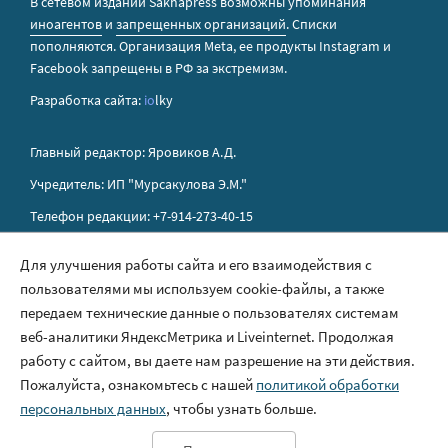
В сетевом издании Sakhapress возможны упоминания
иноагентов
и
запрещенных организаций
. Списки
пополняются. Организация Metа, ее продукты Instagram и
Facebook запрещены в РФ за экстремизм.
Разработка сайта:
io
lky
Главный редактор: Яровиков А.Д.
Учредитель: ИП "Мурсакулова Э.М."
Телефон редакции: +7-914-273-40-15
E-mail редакции: sakhapress@mail.ru
Для улучшения работы сайта и его взаимодействия с
пользователями мы используем cookie-файлы, а также
Правила сайта
передаем технические данные о пользователях системам
Политика обработки персональных данных
веб-аналитики ЯндексМетрика и Liveinternet. Продолжая
работу с сайтом, вы даете нам разрешение на эти действия.
Размещение рекламы
Пожалуйста, ознакомьтесь с нашей
политикой обработки
Контакты
персональных данных
, чтобы узнать больше.