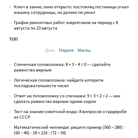
Ключ в замке, окно открыто: постоялец гостиницы угнал
машину сотрудницы, но далеко не уехал
График ремонтных работ энергетиков на период с 8
августа по 23 августа
ТОП
День
Неделя
Месяц
Спичечная головоломка: 8 + 3 − 4 = 0 — сделайте
равенство верным
Логическая головоломка: найдите алгоритм
последовательности чисел
Ответ на головоломку со спичками: 9 + 3 × 2 = 2 — как
сделать равенство верным одним ходом
Тест на знание советской моды: 8 вопросов о гардеробе
из СССР
Математический челлендж: решите пример (560 − 280) :
(60 − 40) · 18 + 216 : (72 − 54)