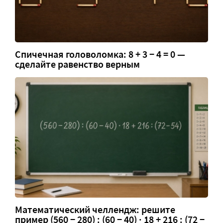
Спичечная головоломка: 8 + 3 − 4 = 0 —
сделайте равенство верным
Математический челлендж: решите
пример (560 − 280) : (60 − 40) · 18 + 216 : (72 −