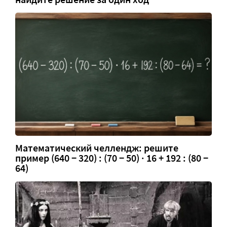
Математический челлендж: решите
пример (640 − 320) : (70 − 50) · 16 + 192 : (80 −
64)