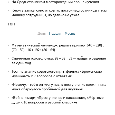
На Среднетюнгском месторождении прошли учения
Ключ в замке, окно открыто: постоялец гостиницы угнал
машину сотрудницы, но далеко не уехал
ТОП
День
Неделя
Месяц
Математический челлендж: решите пример (640 − 320) :
(70 − 50) · 16 + 192 : (80 − 64)
Спичечная головоломка: 99 − 38 = 53 — найдите решение
за один ход
Тест на знание советского мультфильма «Бременские
музыканты»: 7 вопросов с ответами
«Не хочу, чтобы он жил у нас!»: поступление племянника
мужа обернулось проблемой для якутянки
«Война и мир», «Преступление и наказание», «Мёртвые
души»: 10 вопросов о русской классике