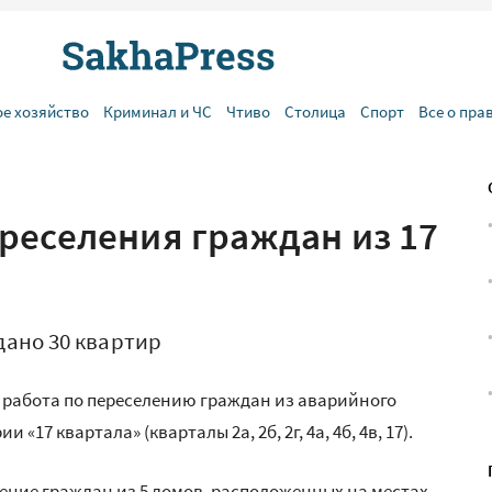
ое хозяйство
Криминал и ЧС
Чтиво
Столица
Спорт
Все о пра
реселения граждан из 17
дано 30 квартир
я работа по переселению граждан из аварийного
7 квартала» (кварталы 2а, 2б, 2г, 4а, 4б, 4в, 17).
ение граждан из 5 домов, расположенных на местах