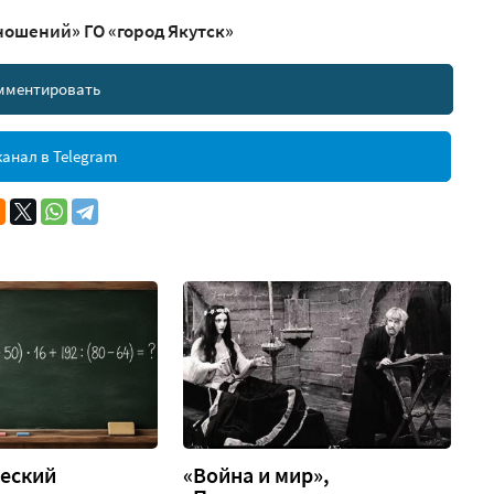
шений» ГО «город Якутск»
мментировать
анал в Telegram
еский
«Война и мир»,