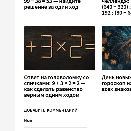
99 − 38 = 53 — найдите
челлендж:
решение за один ход
(640 − 320) :
192 : (80 − 6
Ответ на головоломку со
День новых
спичками: 9 + 3 × 2 = 2 —
гороскоп н
как сделать равенство
всех знако
верным одним ходом
ДОБАВИТЬ КОММЕНТАРИЙ
Имя