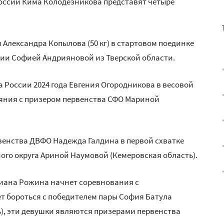
оссии Кима Колодезникова представят четыре
Александра Копылова (50 кг) в стартовом поединке
сии Софией Андрияновой из Тверской области.
 России 2024 года Евгения Огородникова в весовой
тояния с призером первенства СФО Мариной
рвенства ДВФО Надежда Галдина в первой схватке
ого округа Ариной Наумовой (Кемеровская область).
лиана Рожина начнет соревнования с
дет бороться с победителем пары София Батула
ь), эти девушки являются призерами первенства