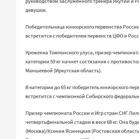
руководством заслуженного тренера Якутии и Р
девушки.
Победительница юниорского первенства России 
встретится с победителем первенств ЦФО и Рос
Уроженка Томпонского улуса, призер чемпионата
категории 59 кг начнет состязания с противос
Маншеевой (Иркутская область).
В категории до 65 кг победитель юниорского пе
встретится с чемпионкой Сибирского федеральн
Призер чемпионата России и Игр стран СНГ Ли
четвертьфинальной стадии в весе 68 кг. Она бу
(Москва)/Ксения Ясинецкая (Ростовская област