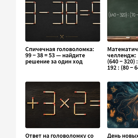
Спичечная головоломка:
Математич
99 − 38 = 53 — найдите
челлендж:
решение за один ход
(640 − 320) :
192 : (80 − 6
Ответ на головоломку со
День новых