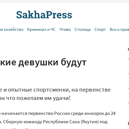
ое хозяйство
Криминал и ЧС
Чтиво
Столица
Спорт
Все о пра
ские девушки будут
 и опытные спортсменки, на первенстве
ак что пожелаем им удачи!
ве начинается первенство России среди юниорок до 24
ов. Сборную команду Республики Саха (Якутия) под