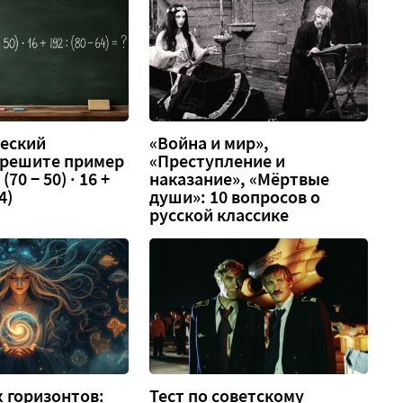
еский
«Война и мир»,
 решите пример
«Преступление и
 (70 − 50) · 16 +
наказание», «Мёртвые
4)
души»: 10 вопросов о
русской классике
 горизонтов:
Тест по советскому