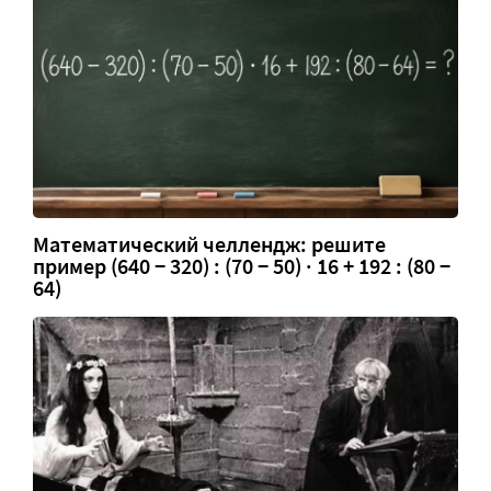
Математический челлендж: решите
пример (640 − 320) : (70 − 50) · 16 + 192 : (80 −
64)