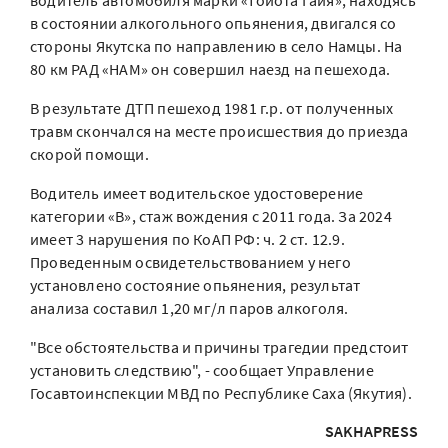
водитель автомобиля марки «Тойота Гайя», находясь
в состоянии алкогольного опьянения, двигался со
стороны Якутска по направлению в село Намцы. На
80 км РАД «НАМ» он совершил наезд на пешехода.
В результате ДТП пешеход 1981 г.р. от полученных
травм скончался на месте происшествия до приезда
скорой помощи.
Водитель имеет водительское удостоверение
категории «B», стаж вождения с 2011 года. За 2024
имеет 3 нарушения по КоАП РФ: ч. 2 ст. 12.9.
Проведенным освидетельствованием у него
установлено состояние опьянения, результат
анализа составил 1,20 мг/л паров алкоголя.
"Все обстоятельства и причины трагедии предстоит
установить следствию", - сообщает Управление
Госавтоинспекции МВД по Республике Саха (Якутия).
SAKHAPRESS