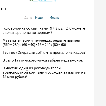
ТОП
День
Неделя
Месяц
Головоломка со спичками: 9 + 3 х 2 = 2. Сможете
сделать равенство верным?
Математический челлендж: решите пример
(560 − 280) : (60 − 40) · 16 + 240 : (80 − 60)
Тест по «Операции „Ы“»: что пропало из кадра?
В село Таттинского улуса забрел медвежонок
В Якутии один из руководителей
транспортной компании осужден за взятки на
15 млн рублей