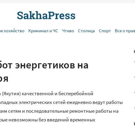
ое хозяйство
Криминал и ЧС
Чтиво
Столица
Спорт
Все о пра
от энергетиков на
ря
 (Якутия) качественной и бесперебойной
падных электрических сетей ежедневно ведут работы
ким сетям и последовательные ремонтные работы на
торые невозможны без введений временных