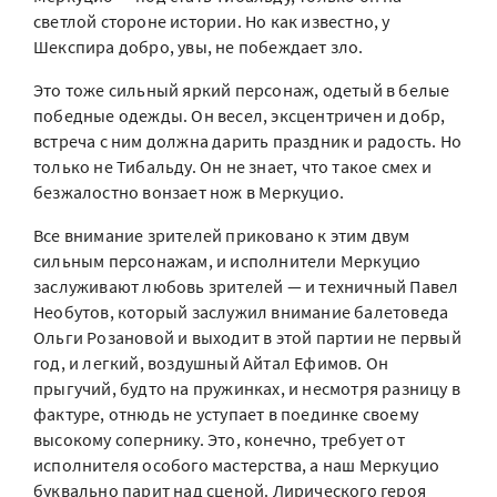
светлой стороне истории. Но как известно, у
Шекспира добро, увы, не побеждает зло.
Это тоже сильный яркий персонаж, одетый в белые
победные одежды. Он весел, эксцентричен и добр,
встреча с ним должна дарить праздник и радость. Но
только не Тибальду. Он не знает, что такое смех и
безжалостно вонзает нож в Меркуцио.
Все внимание зрителей приковано к этим двум
сильным персонажам, и исполнители Меркуцио
заслуживают любовь зрителей — и техничный Павел
Необутов, который заслужил внимание балетоведа
Ольги Розановой и выходит в этой партии не первый
год, и легкий, воздушный Айтал Ефимов. Он
прыгучий, будто на пружинках, и несмотря разницу в
фактуре, отнюдь не уступает в поединке своему
высокому сопернику. Это, конечно, требует от
исполнителя особого мастерства, а наш Меркуцио
буквально парит над сценой. Лирического героя