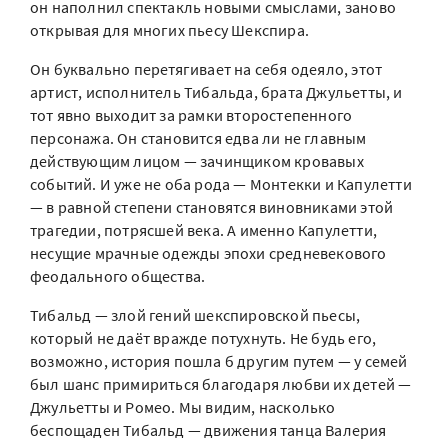
он наполнил спектакль новыми смыслами, заново
открывая для многих пьесу Шекспира.
Он буквально перетягивает на себя одеяло, этот
артист, исполнитель Тибальда, брата Джульетты, и
тот явно выходит за рамки второстепенного
персонажа. Он становится едва ли не главным
действующим лицом — зачинщиком кровавых
событий. И уже не оба рода — Монтекки и Капулетти
— в равной степени становятся виновниками этой
трагедии, потрясшей века. А именно Капулетти,
несущие мрачные одежды эпохи средневекового
феодального общества.
Тибальд — злой гений шекспировской пьесы,
который не даёт вражде потухнуть. Не будь его,
возможно, история пошла б другим путем — у семей
был шанс примириться благодаря любви их детей —
Джульетты и Ромео. Мы видим, насколько
беспощаден Тибальд — движения танца Валерия