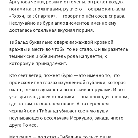
Аргунова четки, резки и отточены, он режет воздух
ногами как ножницами, руки его — острые кинжалы.
«Горяч, как Спартак», — говорит о нём сосед справа.
Неслучайно из бури аплодисментов именно ему
досталась отдельная вкусная порция.
Тибальд буквально одержим жаждой кровной
вражды и мести во чтобы то ни стало. Он выразитель
темных сил и обвинитель рода Капулетти, к
которому и принадлежит.
Кто сеет ветер, пожнет бурю — это именно то, что
происходит на глазах изумленной публики, которая
охает, тяжко вздыхает и всплескивает руками. И вот
уже зритель далек от лирики — она проходит фоном,
где-то там, на дальнем плане. А на переднем —
черный воин Тибальд убивает светлую душу —
неунывающего весельчака Меркуцио, закадычного
друга Ромео.
Меркуцио — под стать Тибальду, только он на