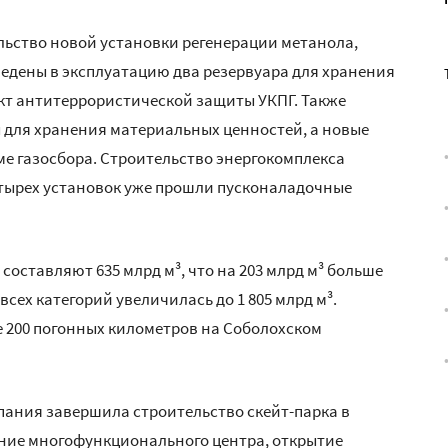
льство новой установки регенерации метанола,
ведены в эксплуатацию два резервуара для хранения
ект антитеррористической защиты УКПГ. Также
 для хранения материальных ценностей, а новые
е газосбора. Строительство энергокомплекса
четырех установок уже прошли пусконаладочные
составляют 635 млрд м³, что на 203 млрд м³ больше
всех категорий увеличилась до 1 805 млрд м³.
 200 погонных километров на Соболохском
мпания завершила строительство скейт-парка в
ние многофункционального центра, открытие