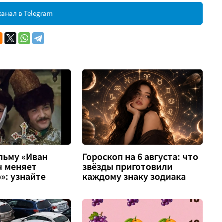
анал в Telegram
льму «Иван
Гороскоп на 6 августа: что
ч меняет
звёзды приготовили
»: узнайте
каждому знаку зодиака