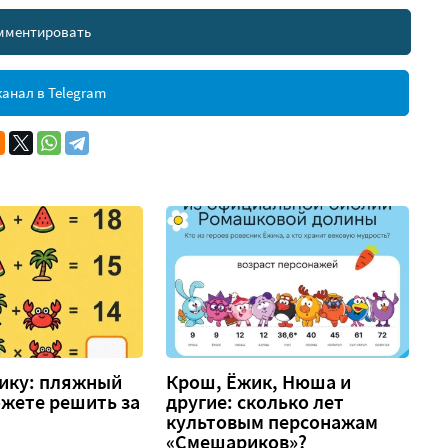
мментировать
анал в Telegram
гику: пляжный
Крош, Ёжик, Нюша и
ожете решить за
другие: сколько лет
культовым персонажам
«Смешариков»?