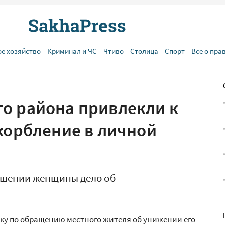
ое хозяйство
Криминал и ЧС
Чтиво
Столица
Спорт
Все о пра
о района привлекли к
корбление в личной
ошении женщины дело об
ку по обращению местного жителя об унижении его