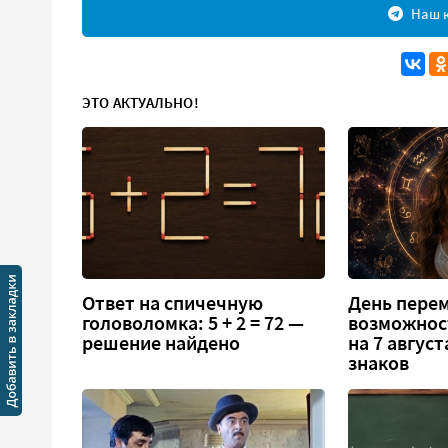
Наш к
ЭТО АКТУАЛЬНО!
Ответ на спичечную
День перем
головоломка: 5 + 2 = 72 —
возможнос
решение найдено
на 7 август
знаков