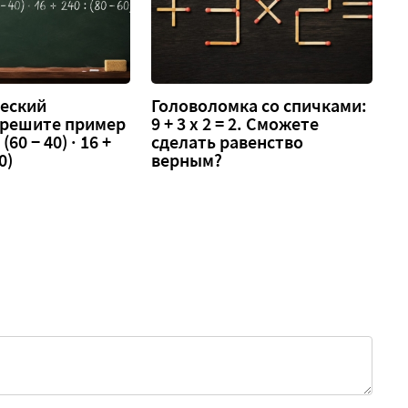
еский
Головоломка со спичками:
 решите пример
9 + 3 х 2 = 2. Сможете
 (60 − 40) · 16 +
сделать равенство
0)
верным?