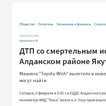
Общество
Политика
Экономика и финансы
Сельск
15:56 02.02.2025
Криминал и ЧС
ДТП со смертельным и
Алданском районе Яку
Машина "Toyota Wish" вылетела в кювет
могут найти
Сегодня, 2 февраля в 5.05 ч в ЕДДС Алданского р
километре ФАД "Лена" возле н.п. Улуу произошл