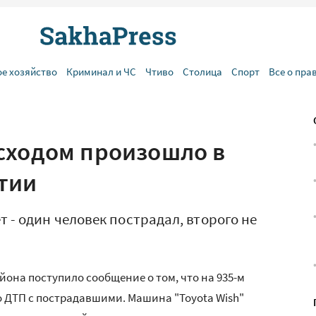
ое хозяйство
Криминал и ЧС
Чтиво
Столица
Спорт
Все о пра
сходом произошло в
тии
 - один человек пострадал, второго не
айона поступило сообщение о том, что на 935-м
о ДТП с пострадавшими. Машина "Toyota Wish"