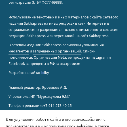
регистрации Эл № ФС77-69888.
Использование текстовых и иных материалов с сайта Сетевого
издания Sakhapress на иных ресурсах в сети Интернет и в
социальных сетях разрешается только с письменного согласия
редакции Sakhapress и гиперссылкой на сайт Sakhapress.
В сетевом издании Sakhapress возможны упоминания
иноагентов
и
запрещенных организаций
. Списки
пополняются. Организация Metа, ее продукты Instagram и
Facebook запрещены в РФ за экстремизм.
Разработка сайта:
io
lky
Главный редактор: Яровиков А.Д.
Учредитель: ИП "Мурсакулова Э.М."
Телефон редакции: +7-914-273-40-15
E-mail редакции: sakhapress@mail.ru
Для улучшения работы сайта и его взаимодействия с
пользователями мы используем cookie-файлы, а также