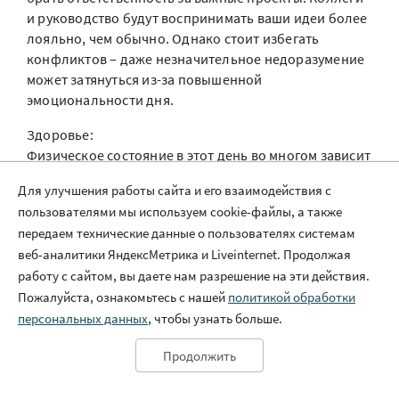
и руководство будут воспринимать ваши идеи более
лояльно, чем обычно. Однако стоит избегать
конфликтов – даже незначительное недоразумение
может затянуться из-за повышенной
эмоциональности дня.
Здоровье:
Физическое состояние в этот день во многом зависит
от вашего эмоционального фона. Стрессовые
Для улучшения работы сайта и его взаимодействия с
ситуации могут вызвать головные боли или
пользователями мы используем cookie-файлы, а также
проблемы с пищеварением. Рекомендуется уделять
передаем технические данные о пользователях системам
внимание релаксации и медитации. Хороший
веб-аналитики ЯндексМетрика и Liveinternet. Продолжая
эффект принесет легкая зарядка по утрам и
работу с сайтом, вы даете нам разрешение на эти действия.
прогулки на свежем воздухе. Особое внимание стоит
Пожалуйста, ознакомьтесь с нашей
политикой обработки
уделить сердечно-сосудистой системе.
персональных данных
, чтобы узнать больше.
Учеба:
Студентам-Скорпионам день будет способствовать
Продолжить
лучшему усвоению материала. Ваша аналитическая
способность на пике, что позволит эффективно