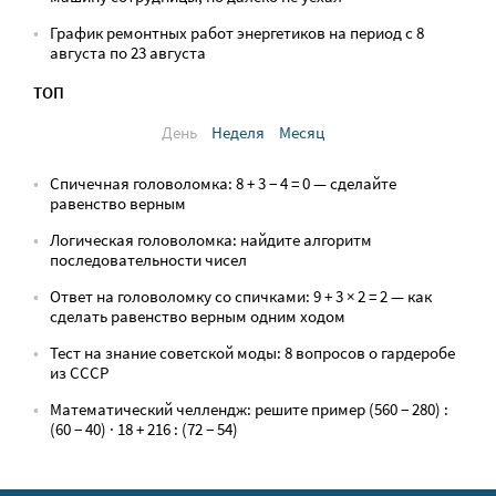
График ремонтных работ энергетиков на период с 8
августа по 23 августа
ТОП
День
Неделя
Месяц
Спичечная головоломка: 8 + 3 − 4 = 0 — сделайте
равенство верным
Логическая головоломка: найдите алгоритм
последовательности чисел
Ответ на головоломку со спичками: 9 + 3 × 2 = 2 — как
сделать равенство верным одним ходом
Тест на знание советской моды: 8 вопросов о гардеробе
из СССР
Математический челлендж: решите пример (560 − 280) :
(60 − 40) · 18 + 216 : (72 − 54)