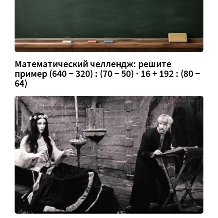
Математический челлендж: решите
пример (640 − 320) : (70 − 50) · 16 + 192 : (80 −
64)