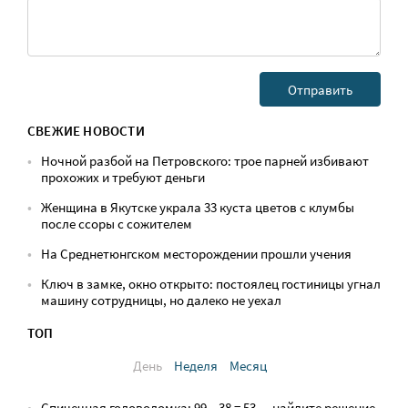
СВЕЖИЕ НОВОСТИ
Ночной разбой на Петровского: трое парней избивают
прохожих и требуют деньги
Женщина в Якутске украла 33 куста цветов с клумбы
после ссоры с сожителем
На Среднетюнгском месторождении прошли учения
Ключ в замке, окно открыто: постоялец гостиницы угнал
машину сотрудницы, но далеко не уехал
ТОП
День
Неделя
Месяц
Спичечная головоломка: 99 − 38 = 53 — найдите решение