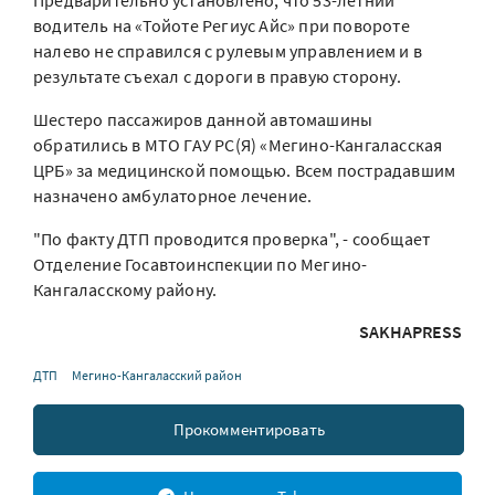
Предварительно установлено, что 53-летний
водитель на «Тойоте Региус Айс» при повороте
налево не справился с рулевым управлением и в
результате съехал с дороги в правую сторону.
Шестеро пассажиров данной автомашины
обратились в МТО ГАУ РС(Я) «Мегино-Кангаласская
ЦРБ» за медицинской помощью. Всем пострадавшим
назначено амбулаторное лечение.
"По факту ДТП проводится проверка", - сообщает
Отделение Госавтоинспекции по Мегино-
Кангаласскому району.
SAKHAPRESS
ДТП
Мегино-Кангаласский район
Прокомментировать