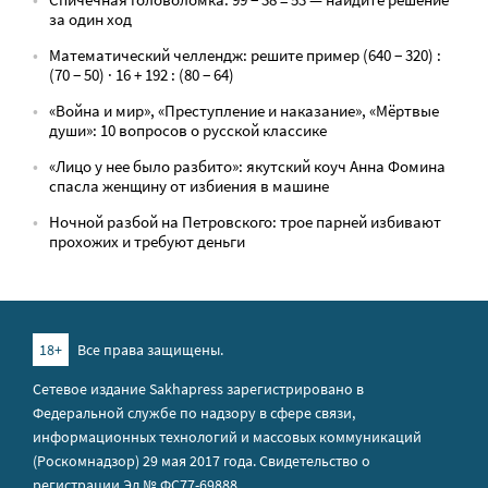
за один ход
Математический челлендж: решите пример (640 − 320) :
(70 − 50) · 16 + 192 : (80 − 64)
«Война и мир», «Преступление и наказание», «Мёртвые
души»: 10 вопросов о русской классике
«Лицо у нее было разбито»: якутский коуч Анна Фомина
спасла женщину от избиения в машине
Ночной разбой на Петровского: трое парней избивают
прохожих и требуют деньги
18+
Все права защищены.
Сетевое издание Sakhapress зарегистрировано в
Федеральной службе по надзору в сфере связи,
информационных технологий и массовых коммуникаций
(Роскомнадзор) 29 мая 2017 года. Свидетельство о
регистрации Эл № ФС77-69888.