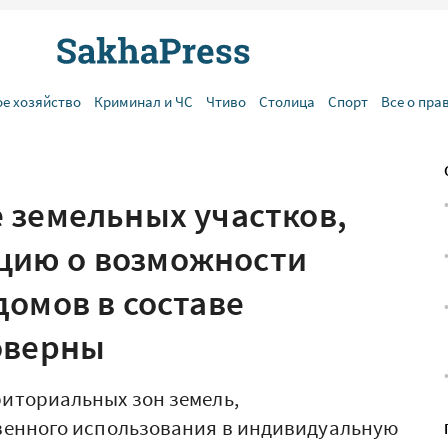
ое хозяйство
Криминал и ЧС
Чтиво
Столица
Спорт
Все о пра
 земельных участков,
ию о возможности
домов в составе
оверны
иториальных зон земель,
венного использования в индивидуальную