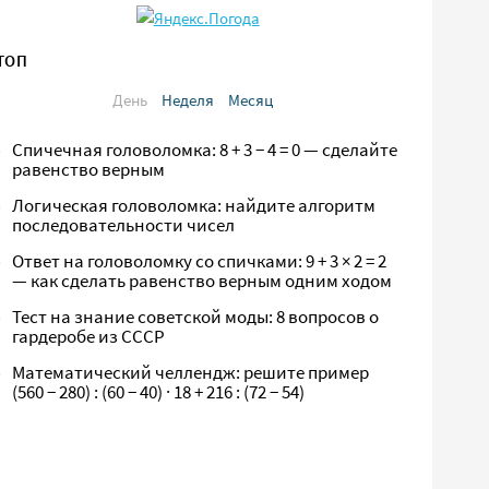
ТОП
День
Неделя
Месяц
Спичечная головоломка: 8 + 3 − 4 = 0 — сделайте
равенство верным
Логическая головоломка: найдите алгоритм
последовательности чисел
Ответ на головоломку со спичками: 9 + 3 × 2 = 2
— как сделать равенство верным одним ходом
Тест на знание советской моды: 8 вопросов о
гардеробе из СССР
Математический челлендж: решите пример
(560 − 280) : (60 − 40) · 18 + 216 : (72 − 54)