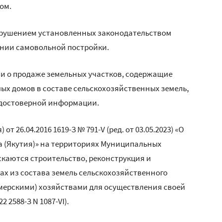
ом.
нарушением установленных законодательством
ении самовольной постройки.
и о продаже земельных участков, содержащие
х домов в составе сельскохозяйственных земель,
й достоверной информации.
т 26.04.2016 1619-З № 791-V (ред. от 03.05.2023) «О
ха (Якутия)» на территориях Муниципальных
скаются строительство, реконструкция и
ах из состава земель сельскохозяйственного
мерскими) хозяйствами для осуществления своей
 2588-З N 1087-VI).