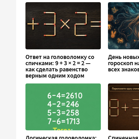
Ответ на головоломку со
День новых
спичками: 9 + 3 × 2 = 2 —
гороскоп н
как сделать равенство
всех знако
верным одним ходом
Логическая головоломка:
Спичечная 