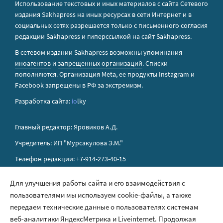
Использование текстовых и иных материалов с сайта Сетевого
издания Sakhapress на иных ресурсах в сети Интернет и в
социальных сетях разрешается только с письменного согласия
редакции Sakhapress и гиперссылкой на сайт Sakhapress.
В сетевом издании Sakhapress возможны упоминания
иноагентов
и
запрещенных организаций
. Списки
пополняются. Организация Metа, ее продукты Instagram и
Facebook запрещены в РФ за экстремизм.
Разработка сайта:
io
lky
Главный редактор: Яровиков А.Д.
Учредитель: ИП "Мурсакулова Э.М."
Телефон редакции: +7-914-273-40-15
E-mail редакции: sakhapress@mail.ru
Для улучшения работы сайта и его взаимодействия с
пользователями мы используем cookie-файлы, а также
Правила сайта
передаем технические данные о пользователях системам
Политика обработки персональных данных
веб-аналитики ЯндексМетрика и Liveinternet. Продолжая