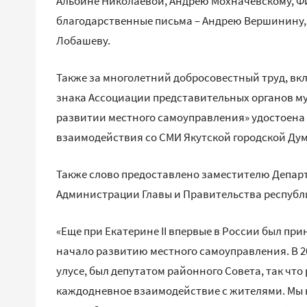
Альбине Николаевой, Андрею Мохначевскому, Фи
благодарственные письма – Андрею Вершинину
Лобашеву.
Также за многолетний добросовестный труд, вк
знака Ассоциации представительных органов м
развитии местного самоуправления» удостоена
взаимодействия со СМИ Якутской городской Ду
Также слово предоставлено заместителю Депар
Администрации Главы и Правительства респуб
«Еще при Екатерине II впервые в России был п
начало развитию местного самоуправления. В 20
улусе, был депутатом районного Совета, так что
каждодневное взаимодействие с жителями. Мы в