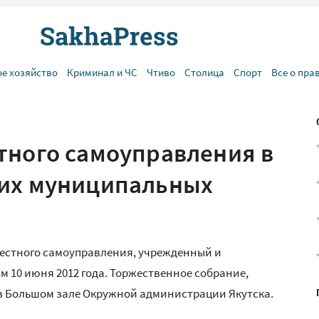
ое хозяйство
Криминал и ЧС
Чтиво
Столица
Спорт
Все о пра
тного самоуправления в
ших муниципальных
 местного самоуправления, учрежденный и
10 июня 2012 года. Торжественное собрание,
 в Большом зале Окружной администрации Якутска.