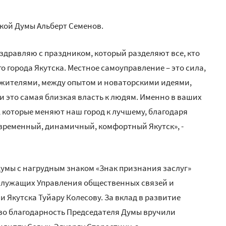
кой Думы Альберт Семенов.
оздравляю с праздником, который разделяют все, кто
 города Якутска. Местное самоуправление – это сила,
 жителями, между опытом и новаторскими идеями,
и это самая близкая власть к людям. Именно в ваших
которые меняют наш город к лучшему, благодаря
временный, динамичный, комфортный Якутск», -
умы с нагрудным знаком «Знак признания заслуг»
ослужащих Управления общественных связей и
Якутска Туйару Колесову. За вклад в развитие
во благодарность Председателя Думы вручили