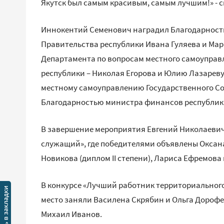
Якутск был самым красивым, самым лучшим!» - с
Иннокентий Семенович наградил Благодарност
Правительства республики Ивана Гуляева и Ма
Департамента по вопросам местного самоуправ
республики – Николая Егорова и Юлию Лазареву
местному самоуправлению Государственного Со
Благодарностью министра финансов республики 
В завершение мероприятия Евгений Николаеви
служащий», где победителями объявлены Оксана 
Новикова (диплом II степени), Лариса Ефремова и
В конкурсе «Лучший работник территориального
место заняли Василена Скрябин и Ольга Дорофее
Михаил Иванов.