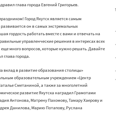
дравил глава города Евгений Григорьев.
раздником! Город Якутск является самым
 развивается он в самых экстремальных
шая гордость работать вместе с вами и отвечать на
правильные управленческие решения в интересах всех
и еще много вопросов, которые нужно решать. Давайте
л глава города.
За вклад в развитие образования столицы»
льным образовательным учреждением «Центр
Наталье Сметаниной, а также за многолетний
омическое развитие Якутска наградил Грамотами
дия Антонова, Матрену Пахомову, Тамару Хаерову и
ндрея Данилова, Марию Потапову, Руслана