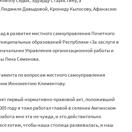
липпу Седых, Эдуарду Старостину, а
, Людмиле Давыдовой, Крониду Кылосову, Афанасию
лад в развитие местного самоуправления Почетного
униципальных образований Республики «За заслуги в
 начальник Управления организационной работы и
мы Лена Семенова.
тамента по вопросам местного самоуправления
лики Иннокентию Климентову.
ринят первый нормативно-правовой акт, положивший
05 году я тоже работал главой в селении Амгинском
 работа мне эта не чужда, и это действительно
се хотим, чтобы наша столица развивалась, и наш