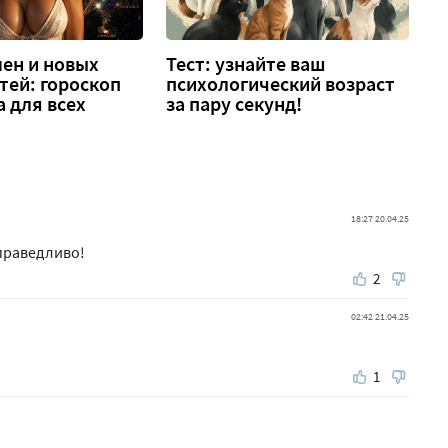
ен и новых
Тест: узнайте ваш
тей: гороскоп
психологический возраст
а для всех
за пару секунд!
18:27 20.04.25
праведливо!
2
02:42 21.04.25
1