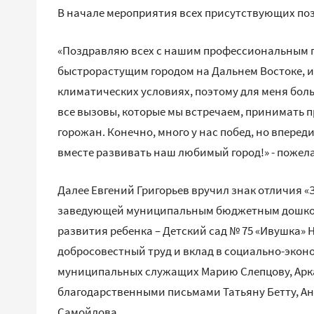
В начале мероприятия всех присутствующих поз
«Поздравляю всех с нашим профессиональным п
быстрорастущим городом на Дальнем Востоке, и
климатических условиях, поэтому для меня боль
все вызовы, которые мы встречаем, принимать 
горожан. Конечно, много у нас побед, но вперед
вместе развивать наш любимый город!» - пожела
Далее Евгений Григорьев вручил знак отличия «
заведующей муниципальным бюджетным дошко
развития ребенка – Детский сад № 75 «Ивушка» 
добросовестный труд и вклад в социально-экон
муниципальных служащих Марию Слепцову, Арка
благодарственными письмами Татьяну Бетту, А
Самойлова.