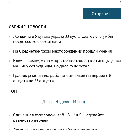
СВЕЖИЕ НОВОСТИ
Женщина в Якутске украла 33 куста цветов с клумбы
после ссоры с сожителем
На Среднетюнгском месторождении прошли учения
Ключ в замке, окно открыто: постоялец гостиницы угнал
машину сотрудницы, но далеко не уехал
График ремонтных работ энергетиков на период с 8
августа по 23 августа
ТОП
День
Неделя
Месяц
Спичечная головоломка: 8 + 3 − 4 = 0 — сделайте
равенство верным
Логическая головоломка: найдите алгоритм