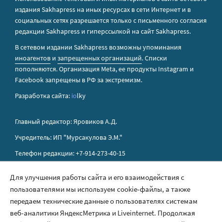
издания Sakhapress на иных ресурсах в сети Интернет и в
социальных сетях разрешается только с письменного согласия
редакции Sakhapress и гиперссылкой на сайт Sakhapress.
В сетевом издании Sakhapress возможны упоминания
иноагентов
и
запрещенных организаций
. Списки
пополняются. Организация Metа, ее продукты Instagram и
Facebook запрещены в РФ за экстремизм.
Разработка сайта:
io
lky
Главный редактор: Яровиков А.Д.
Учредитель: ИП "Мурсакулова Э.М."
Телефон редакции: +7-914-273-40-15
E-mail редакции: sakhapress@mail.ru
Для улучшения работы сайта и его взаимодействия с
пользователями мы используем cookie-файлы, а также
Правила сайта
передаем технические данные о пользователях системам
Политика обработки персональных данных
веб-аналитики ЯндексМетрика и Liveinternet. Продолжая