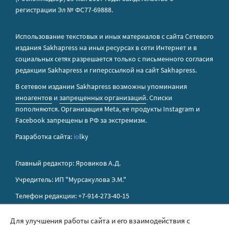
регистрации Эл № ФС77-69888.
Использование текстовых и иных материалов с сайта Сетевого
издания Sakhapress на иных ресурсах в сети Интернет и в
социальных сетях разрешается только с письменного согласия
редакции Sakhapress и гиперссылкой на сайт Sakhapress.
В сетевом издании Sakhapress возможны упоминания
иноагентов
и
запрещенных организаций
. Списки
пополняются. Организация Metа, ее продукты Instagram и
Facebook запрещены в РФ за экстремизм.
Разработка сайта:
io
lky
Главный редактор: Яровиков А.Д.
Учредитель: ИП "Мурсакулова Э.М."
Телефон редакции: +7-914-273-40-15
E-mail редакции: sakhapress@mail.ru
Для улучшения работы сайта и его взаимодействия с