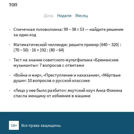
ТОП
День
Неделя
Месяц
Спичечная головоломка: 99 − 38 = 53 — найдите решение
за один ход
Математический челлендж: решите пример (640 − 320) :
(70 − 50) · 16 + 192 : (80 − 64)
Тест на знание советского мультфильма «Бременские
музыканты»: 7 вопросов с ответами
«Война и мир», «Преступление и наказание», «Мёртвые
души»: 10 вопросов о русской классике
«Лицо у нее было разбито»: якутский коуч Анна Фомина
спасла женщину от избиения в машине
18+
Все права защищены.