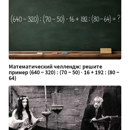
Математический челлендж: решите
пример (640 − 320) : (70 − 50) · 16 + 192 : (80 −
64)