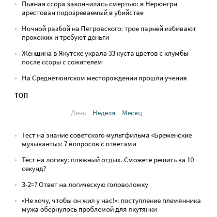
Пьяная ссора закончилась смертью: в Нерюнгри
арестован подозреваемый в убийстве
Ночной разбой на Петровского: трое парней избивают
прохожих и требуют деньги
Женщина в Якутске украла 33 куста цветов с клумбы
после ссоры с сожителем
На Среднетюнгском месторождении прошли учения
ТОП
День
Неделя
Месяц
Тест на знание советского мультфильма «Бременские
музыканты»: 7 вопросов с ответами
Тест на логику: пляжный отдых. Сможете решить за 10
секунд?
3-2=? Ответ на логическую головоломку
«Не хочу, чтобы он жил у нас!»: поступление племянника
мужа обернулось проблемой для якутянки