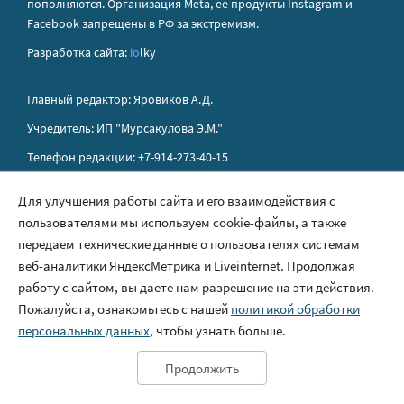
пополняются. Организация Metа, ее продукты Instagram и
Facebook запрещены в РФ за экстремизм.
Разработка сайта:
io
lky
Главный редактор: Яровиков А.Д.
Учредитель: ИП "Мурсакулова Э.М."
Телефон редакции: +7-914-273-40-15
E-mail редакции: sakhapress@mail.ru
Для улучшения работы сайта и его взаимодействия с
пользователями мы используем cookie-файлы, а также
Правила сайта
передаем технические данные о пользователях системам
Политика обработки персональных данных
веб-аналитики ЯндексМетрика и Liveinternet. Продолжая
работу с сайтом, вы даете нам разрешение на эти действия.
Размещение рекламы
Пожалуйста, ознакомьтесь с нашей
политикой обработки
Контакты
персональных данных
, чтобы узнать больше.
Продолжить