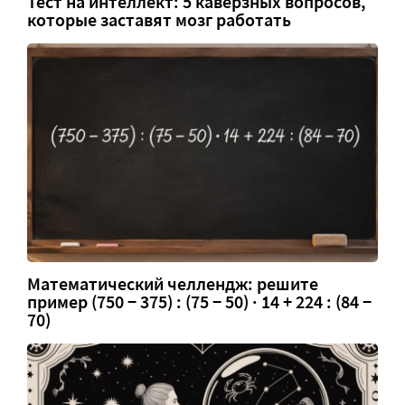
Тест на интеллект: 5 каверзных вопросов,
которые заставят мозг работать
Математический челлендж: решите
пример (750 − 375) : (75 − 50) · 14 + 224 : (84 −
70)