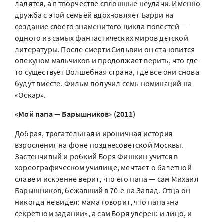
ладятся, а в творчестве сплошные неудачи. Именно
дружба с этой семьей вдохновляет Барри на
создание своего знаменитого цикла повестей —
одного из самых фантастических миров детской
литературы. После смерти Сильвии он становится
опекуном мальчиков и продолжает верить, что где-
то существует Волшебная страна, где все они снова
будут вместе. Фильм получил семь номинаций на
«Оскар».
«Мой папа — Барышников» (2011)
Добрая, трогательная и ироничная история
взросления на фоне позднесоветской Москвы.
Застенчивый и робкий Боря Фишкин учится в
хореографическом училище, мечтает о балетной
славе и искренне верит, что его папа — сам Михаил
Барышников, бежавший в 70-е на Запад. Отца он
никогда не видел: мама говорит, что папа «на
секретном задании», а сам Боря уверен: и лицо, и