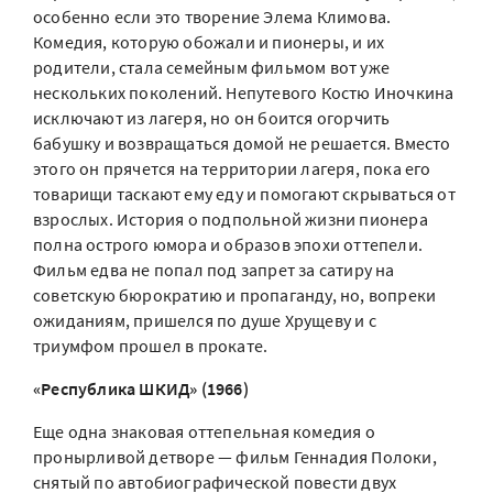
особенно если это творение Элема Климова.
Комедия, которую обожали и пионеры, и их
родители, стала семейным фильмом вот уже
нескольких поколений. Непутевого Костю Иночкина
исключают из лагеря, но он боится огорчить
бабушку и возвращаться домой не решается. Вместо
этого он прячется на территории лагеря, пока его
товарищи таскают ему еду и помогают скрываться от
взрослых. История о подпольной жизни пионера
полна острого юмора и образов эпохи оттепели.
Фильм едва не попал под запрет за сатиру на
советскую бюрократию и пропаганду, но, вопреки
ожиданиям, пришелся по душе Хрущеву и с
триумфом прошел в прокате.
«Республика ШКИД» (1966)
Еще одна знаковая оттепельная комедия о
пронырливой детворе — фильм Геннадия Полоки,
снятый по автобиографической повести двух