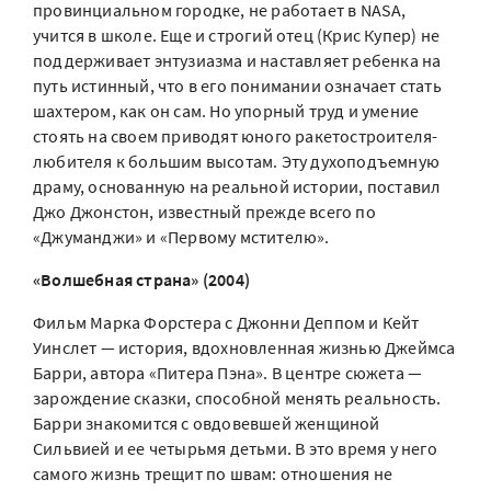
провинциальном городке, не работает в NASA,
учится в школе. Еще и строгий отец (Крис Купер) не
поддерживает энтузиазма и наставляет ребенка на
путь истинный, что в его понимании означает стать
шахтером, как он сам. Но упорный труд и умение
стоять на своем приводят юного ракетостроителя-
любителя к большим высотам. Эту духоподъемную
драму, основанную на реальной истории, поставил
Джо Джонстон, известный прежде всего по
«Джуманджи» и «Первому мстителю».
«Волшебная страна» (2004)
Фильм Марка Форстера с Джонни Деппом и Кейт
Уинслет — история, вдохновленная жизнью Джеймса
Барри, автора «Питера Пэна». В центре сюжета —
зарождение сказки, способной менять реальность.
Барри знакомится с овдовевшей женщиной
Сильвией и ее четырьмя детьми. В это время у него
самого жизнь трещит по швам: отношения не