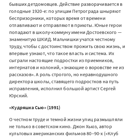
бывших детдомовцев. Действие разворачивается в
голодные 1920-е: по улицам Петрограда шныряют
беспризорники, которых время от времени
отлавливают и отправляют в приюты. Юные герои
попадают в школу-коммуну имени Достоевского —
знаменитую ШКИД. Мальчишки учатся честному
труду, чтобы с достоинством прожить свою жизнь, и
впервые узнают, что такое власть и система. Их
сыграли настоящие подростки из приемников,
интернатов и колоний, «знающие о воровстве не из
рассказов». А роль строгого, но неравнодушного
директора школы, ставящего подростков на путь
исправления, исполнил большой артист Сергей
Юрский.
«Кудряшка Сью» (1991)
О честном труде и темной жизни улиц размышляли
не только в советском кино. Джон Хьюз, автор
культовых американских фильмов 80–90-х («Клуб