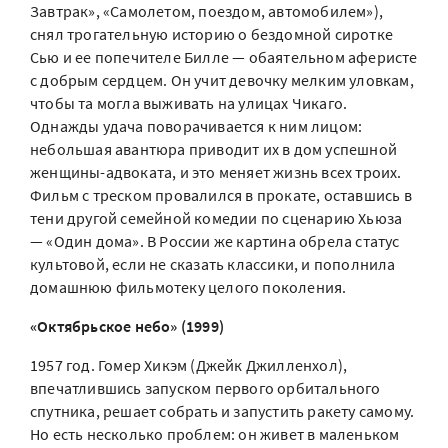
Завтрак», «Самолетом, поездом, автомобилем»),
снял трогательную историю о бездомной сиротке
Сью и ее попечителе Билле — обаятельном аферисте
с добрым сердцем. Он учит девочку мелким уловкам,
чтобы та могла выживать на улицах Чикаго.
Однажды удача поворачивается к ним лицом:
небольшая авантюра приводит их в дом успешной
женщины-адвоката, и это меняет жизнь всех троих.
Фильм с треском провалился в прокате, оставшись в
тени другой семейной комедии по сценарию Хьюза
— «Один дома». В России же картина обрела статус
культовой, если не сказать классики, и пополнила
домашнюю фильмотеку целого поколения.
«Октябрьское небо» (1999)
1957 год. Гомер Хикэм (Джейк Джилленхол),
впечатлившись запуском первого орбитального
спутника, решает собрать и запустить ракету самому.
Но есть несколько проблем: он живет в маленьком