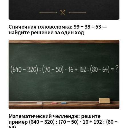
Спичечная головоломка: 99 − 38 = 53 —
найдите решение за один ход
Математический челлендж: решите
пример (640 − 320) : (70 − 50) · 16 + 192 : (80 −
64)