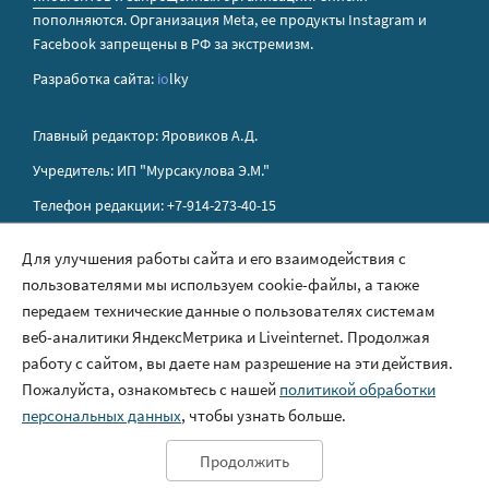
пополняются. Организация Metа, ее продукты Instagram и
Facebook запрещены в РФ за экстремизм.
Разработка сайта:
io
lky
Главный редактор: Яровиков А.Д.
Учредитель: ИП "Мурсакулова Э.М."
Телефон редакции: +7-914-273-40-15
E-mail редакции: sakhapress@mail.ru
Для улучшения работы сайта и его взаимодействия с
пользователями мы используем cookie-файлы, а также
Правила сайта
передаем технические данные о пользователях системам
Политика обработки персональных данных
веб-аналитики ЯндексМетрика и Liveinternet. Продолжая
работу с сайтом, вы даете нам разрешение на эти действия.
Размещение рекламы
Пожалуйста, ознакомьтесь с нашей
политикой обработки
Контакты
персональных данных
, чтобы узнать больше.
Продолжить