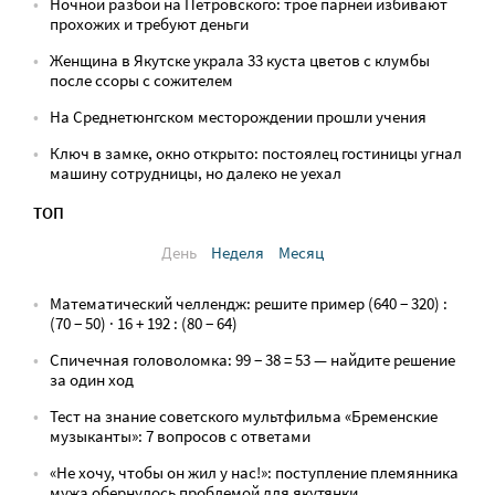
Ночной разбой на Петровского: трое парней избивают
прохожих и требуют деньги
Женщина в Якутске украла 33 куста цветов с клумбы
после ссоры с сожителем
На Среднетюнгском месторождении прошли учения
Ключ в замке, окно открыто: постоялец гостиницы угнал
машину сотрудницы, но далеко не уехал
ТОП
День
Неделя
Месяц
Математический челлендж: решите пример (640 − 320) :
(70 − 50) · 16 + 192 : (80 − 64)
Спичечная головоломка: 99 − 38 = 53 — найдите решение
за один ход
Тест на знание советского мультфильма «Бременские
музыканты»: 7 вопросов с ответами
«Не хочу, чтобы он жил у нас!»: поступление племянника
мужа обернулось проблемой для якутянки