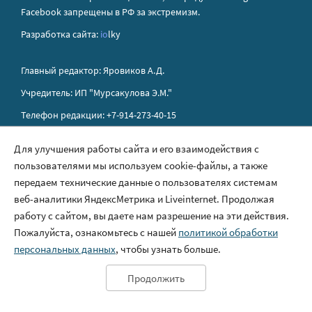
Facebook запрещены в РФ за экстремизм.
Разработка сайта:
io
lky
Главный редактор: Яровиков А.Д.
Учредитель: ИП "Мурсакулова Э.М."
Телефон редакции: +7-914-273-40-15
E-mail редакции: sakhapress@mail.ru
Для улучшения работы сайта и его взаимодействия с
пользователями мы используем cookie-файлы, а также
Правила сайта
передаем технические данные о пользователях системам
Политика обработки персональных данных
веб-аналитики ЯндексМетрика и Liveinternet. Продолжая
работу с сайтом, вы даете нам разрешение на эти действия.
Размещение рекламы
Пожалуйста, ознакомьтесь с нашей
политикой обработки
Контакты
персональных данных
, чтобы узнать больше.
Продолжить