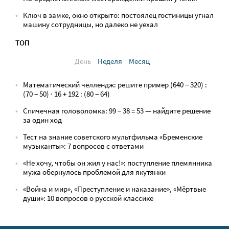
Ключ в замке, окно открыто: постоялец гостиницы угнал
машину сотрудницы, но далеко не уехал
ТОП
День
Неделя
Месяц
Математический челлендж: решите пример (640 − 320) :
(70 − 50) · 16 + 192 : (80 − 64)
Спичечная головоломка: 99 − 38 = 53 — найдите решение
за один ход
Тест на знание советского мультфильма «Бременские
музыканты»: 7 вопросов с ответами
«Не хочу, чтобы он жил у нас!»: поступление племянника
мужа обернулось проблемой для якутянки
«Война и мир», «Преступление и наказание», «Мёртвые
души»: 10 вопросов о русской классике