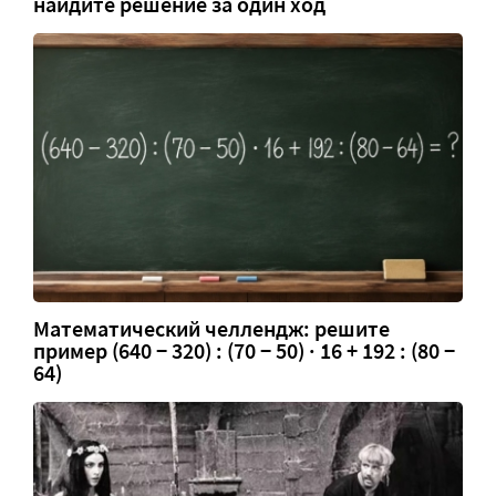
найдите решение за один ход
Математический челлендж: решите
пример (640 − 320) : (70 − 50) · 16 + 192 : (80 −
64)