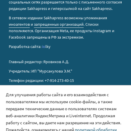
социальных сетях разрешается только с письменного согласия
редакции Sakhapress и гиперссылкой на сайт Sakhapress.
В сетевом издании Sakhapress возможны упоминания
иноагентов
и
запрещенных организаций
. Списки
пополняются. Организация Metа, ее продукты Instagram и
Facebook запрещены в РФ за экстремизм.
Разработка сайта:
io
lky
Главный редактор: Яровиков А.Д.
Учредитель: ИП "Мурсакулова Э.М."
Телефон редакции: +7-914-273-40-15
E-mail редакции: sakhapress@mail.ru
Для улучшения работы сайта и его взаимодействия с
пользователями мы используем cookie-файлы, а также
Правила сайта
передаем технические данные о пользователях системам
Политика обработки персональных данных
веб-аналитики ЯндексМетрика и Liveinternet. Продолжая
работу с сайтом, вы даете нам разрешение на эти действия.
Размещение рекламы
Пожалуйста, ознакомьтесь с нашей
политикой обработки