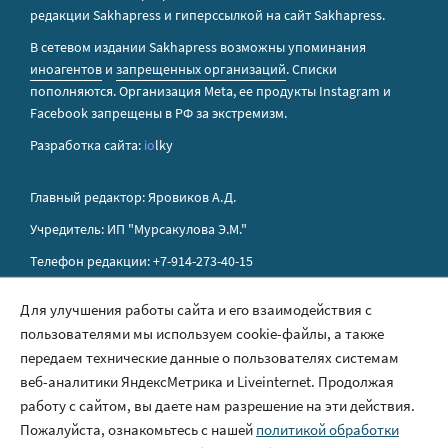
редакции Sakhapress и гиперссылкой на сайт Sakhapress.
В сетевом издании Sakhapress возможны упоминания
иноагентов
и
запрещенных организаций
. Списки
пополняются. Организация Metа, ее продукты Instagram и
Facebook запрещены в РФ за экстремизм.
Разработка сайта:
io
lky
Главный редактор: Яровиков А.Д.
Учредитель: ИП "Мурсакулова Э.М."
Телефон редакции: +7-914-273-40-15
E-mail редакции: sakhapress@mail.ru
Для улучшения работы сайта и его взаимодействия с
пользователями мы используем cookie-файлы, а также
Правила сайта
передаем технические данные о пользователях системам
Политика обработки персональных данных
веб-аналитики ЯндексМетрика и Liveinternet. Продолжая
работу с сайтом, вы даете нам разрешение на эти действия.
Размещение рекламы
Пожалуйста, ознакомьтесь с нашей
политикой обработки
Контакты