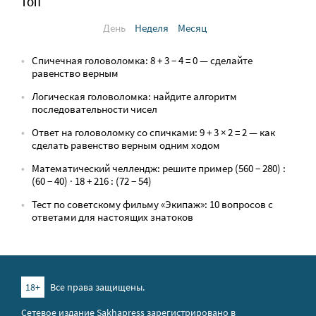
ТОП
День
Неделя
Месяц
Спичечная головоломка: 8 + 3 − 4 = 0 — сделайте
равенство верным
Логическая головоломка: найдите алгоритм
последовательности чисел
Ответ на головоломку со спичками: 9 + 3 × 2 = 2 — как
сделать равенство верным одним ходом
Математический челлендж: решите пример (560 − 280) :
(60 − 40) · 18 + 216 : (72 − 54)
Тест по советскому фильму «Экипаж»: 10 вопросов с
ответами для настоящих знатоков
18+
Все права защищены.
Сетевое издание Sakhapress зарегистрировано в