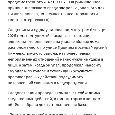
предусмотренного ч. 4 ст. 111 УК РФ (умышленное
причинение тяжкого вреда здоровью, опасного для
жизни человека, повлекшее по неосторожности
смерть потерпевшего).
Следствием и судом установлено, что утром 6 января
2025 года подсудимый, находясь в состоянии
алкогольного опьянения на участке вблизи дома,
расположенного по улице Пушкина посёлка Черский
Нижнеколымского района, на почве личных
неприязненных отношений нанёс мужчине удары в
лицо, а затем, когда он упал, продолжил наносить
ему удары по голове и туловищу. В результате
противоправных действий подсудимого
потерпевший скончался в медучреждении.
Cледователями проведён комплекс необходимых
следственных действий, в ходе которых в полном
объёме собрана доказательственная база.
"Подсудимому с учётом его возраста назначено