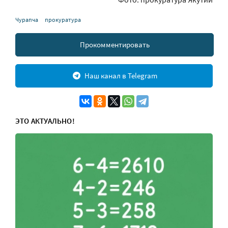
Чурапча
прокуратура
Прокомментировать
Наш канал в Telegram
ЭТО АКТУАЛЬНО!