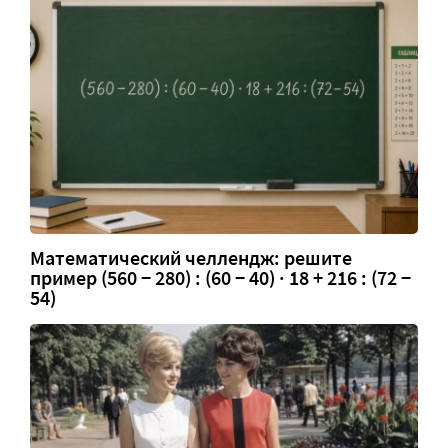
Математический челлендж: решите
пример (560 − 280) : (60 − 40) · 18 + 216 : (72 −
54)