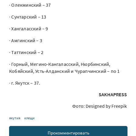
· Олекминский – 37
· Сунтарский – 13
· Хангаласский – 9
· Амгинский – 3
· Таттинский – 2
· Горный, Мегино-Кангаласский, Нюрбинский,
Кобяйский, Усть-Алданский и Чурапчинский – по 1
· г. Якутск – 37.
SAKHAPRESS
Фото: Designed by Freepik
якутия
клещи
Прокомментировать