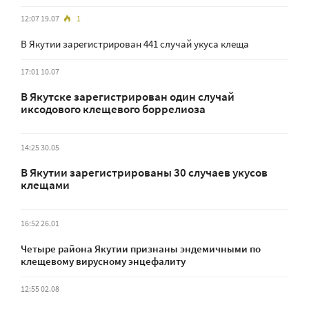
12:07 19.07
1
В Якутии зарегистрирован 441 случай укуса клеща
17:01 10.07
В Якутске зарегистрирован один случай
иксодового клещевого боррелиоза
14:25 30.05
В Якутии зарегистрированы 30 случаев укусов
клещами
16:52 26.01
Четыре района Якутии признаны эндемичными по
клещевому вирусному энцефалиту
12:55 02.08