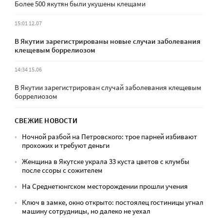
Более 500 якутян были укушены клещами
15:01 12.07
В Якутии зарегистрированы новые случаи заболевания
клещевым боррелиозом
14:34 15.06
В Якутии зарегистрирован случай заболевания клещевым
боррелиозом
СВЕЖИЕ НОВОСТИ
Ночной разбой на Петровского: трое парней избивают
прохожих и требуют деньги
Женщина в Якутске украла 33 куста цветов с клумбы
после ссоры с сожителем
На Среднетюнгском месторождении прошли учения
Ключ в замке, окно открыто: постоялец гостиницы угнал
машину сотрудницы, но далеко не уехал