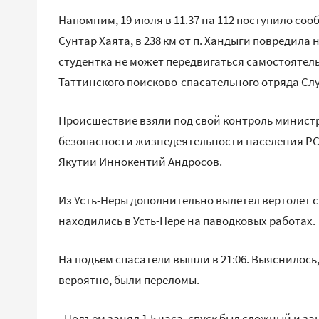
Напомним, 19 июля в 11.37 на 112 поступило со
Сунтар Хаята, в 238 км от п. Хандыги повредила 
студентка не может передвигаться самостоятель
Таттинского поисково-спасательного отряда Сл
Происшествие взяли под свой контроль минист
безопасности жизнедеятельности населения РС
Якутии Иннокентий Андросов.
Из Усть-Неры дополнительно вылетел вертолет с
находились в Усть-Нере на паводковых работах.
На подьем спасатели вышли в 21:06. Выяснилось,
вероятно, были переломы.
- Подъем занял 1,5 часа, спуск был сложный и за