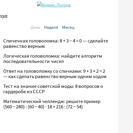
ТОП
День
Неделя
Месяц
Спичечная головоломка: 8 + 3 − 4 = 0 — сделайте
равенство верным
Логическая головоломка: найдите алгоритм
последовательности чисел
Ответ на головоломку со спичками: 9 + 3 × 2 = 2
— как сделать равенство верным одним ходом
Тест на знание советской моды: 8 вопросов о
гардеробе из СССР
Математический челлендж: решите пример
(560 − 280) : (60 − 40) · 18 + 216 : (72 − 54)