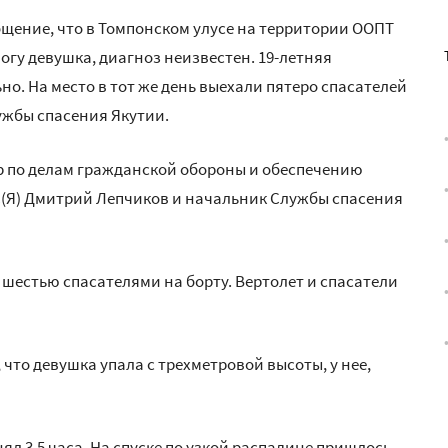
общение, что в Томпонском улусе на территории ООПТ
ногу девушка, диагноз неизвестен. 19-летняя
но. На место в тот же день выехали пятеро спасателей
ужбы спасения Якутии.
р по делам гражданской обороны и обеспечению
(Я) Дмитрий Лепчиков и начальник Службы спасения
 шестью спасателями на борту. Вертолет и спасатели
 что девушка упала с трехметровой высоты, у нее,
нял 3,5 часа. На спуске по узкой распадине пришлось