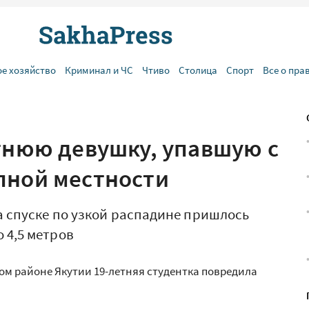
ое хозяйство
Криминал и ЧС
Чтиво
Столица
Спорт
Все о пра
етнюю девушку, упавшую с
пной местности
На спуске по узкой распадине пришлось
 4,5 метров
ком районе Якутии 19-летняя студентка повредила