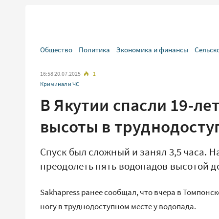
Общество
Политика
Экономика и финансы
Сельск
16:58 20.07.2025
1
Криминал и ЧС
В Якутии спасли 19-л
высоты в труднодосту
Спуск был сложный и занял 3,5 часа. 
преодолеть пять водопадов высотой до
Sakhapress ранее сообщал, что вчера в Томпонс
ногу в труднодоступном месте у водопада.